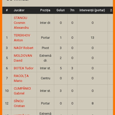
#
Jucător
Poziția
Goluri
7m
Intervenții (portar)
2 m
STANCIU
Cosmin
Inter dr.
0
0
0
Alexandru
TEREKHOV
1
Portar
1
0
13
Anton
3
NAGY Robert
Pivot
3
0
0
MOLDOVAN
Extremă
5
2
0
0
David
dr.
6
BOTEA Tudor
Inter st.
5
3
0
RACOLȚA
7
Centru
0
0
0
Mario
CUMPĂNICI
10
Inter st.
3
0
0
Gabriel
SÎNCU
12
Portar
0
0
8
Cristian
Extremă