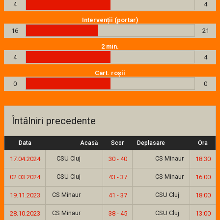
4
4
Intervenții (portar)
16
21
2 min.
4
4
Cart. roșii
0
0
Întâlniri precedente
Data
Acasă
Scor
Deplasare
Ora
CSU Cluj
CS Minaur
17.04.2024
30 - 40
18:30
CSU Cluj
CS Minaur
02.03.2024
43 - 37
16:00
CS Minaur
CSU Cluj
19.11.2023
41 - 37
18:00
CS Minaur
CSU Cluj
28.10.2023
38 - 45
13:00