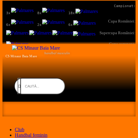
Campionat:
3x
8x
18x
Cupa României:
6x
2x
6x
Supercupa României:
Cupe europene:
handbal masculin
CS Minaur Baia Mare
Club
Handbal feminin