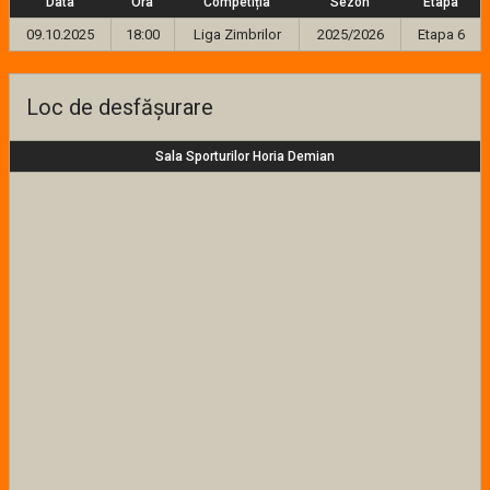
Data
Ora
Competiția
Sezon
Etapa
09.10.2025
18:00
Liga Zimbrilor
2025/2026
Etapa 6
Loc de desfășurare
Sala Sporturilor Horia Demian