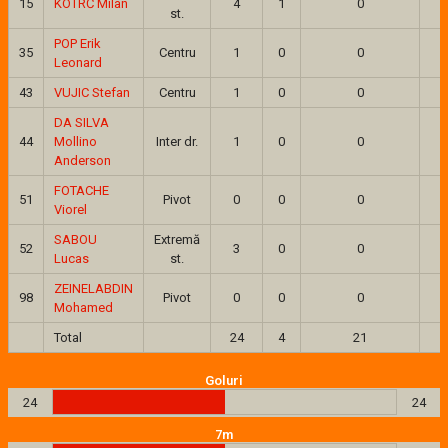
15
KOTRČ Milan
4
1
0
st.
POP Erik
35
Centru
1
0
0
Leonard
43
VUJIC Stefan
Centru
1
0
0
DA SILVA
44
Mollino
Inter dr.
1
0
0
Anderson
FOTACHE
51
Pivot
0
0
0
Viorel
SABOU
Extremă
52
3
0
0
Lucas
st.
ZEINELABDIN
98
Pivot
0
0
0
Mohamed
Total
24
4
21
Goluri
24
24
7m