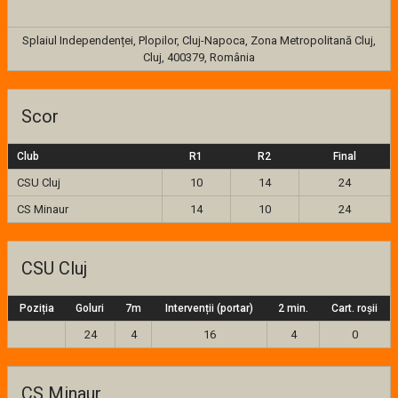
Splaiul Independenței, Plopilor, Cluj-Napoca, Zona Metropolitană Cluj,
Cluj, 400379, România
Scor
Club
R1
R2
Final
CSU Cluj
10
14
24
CS Minaur
14
10
24
CSU Cluj
Poziția
Goluri
7m
Intervenții (portar)
2 min.
Cart. roșii
24
4
16
4
0
CS Minaur