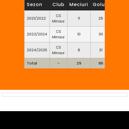
Sezon
Club
Meciuri
Goluri
7m
2
CS
2021/2022
11
25
0
Minaur
CS
2023/2024
10
30
0
Minaur
CS
2024/2025
8
31
0
Minaur
Total
-
29
86
0