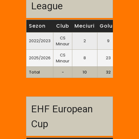
League
Sezon
Club
Meciuri
Goluri
7m
2
CS
2022/2023
2
9
0
Minaur
CS
2025/2026
8
23
0
Minaur
Total
-
10
32
0
EHF European
Cup