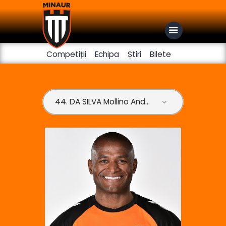
Competiții
Echipa
Știri
Bilete
Club
Handbal feminin
Fotbal