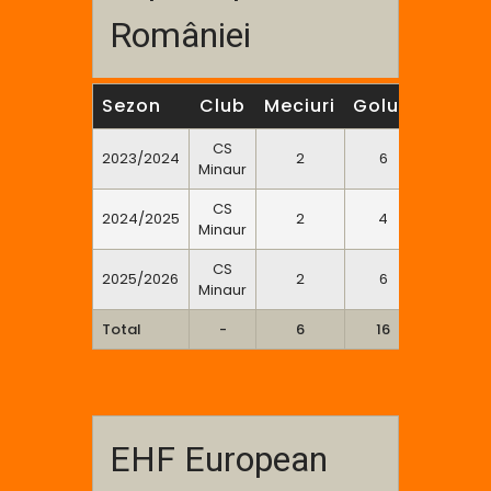
României
Sezon
Club
Meciuri
Goluri
7m
2
CS
2023/2024
2
6
0
Minaur
CS
2024/2025
2
4
0
Minaur
CS
2025/2026
2
6
0
Minaur
Total
-
6
16
0
EHF European