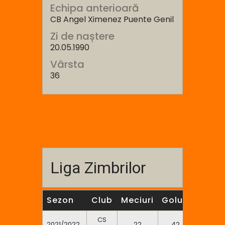
Echipa anterioară
CB Angel Ximenez Puente Genil
Zi de naștere
20.05.1990
Vârsta
36
Liga Zimbrilor
Sezon
Club
Meciuri
Goluri
7m
2
CS
2021/2022
22
42
0