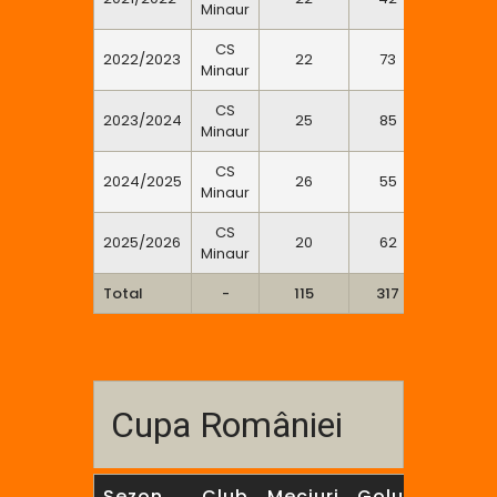
Minaur
CS
2022/2023
22
73
1
Minaur
CS
2023/2024
25
85
0
Minaur
CS
2024/2025
26
55
1
Minaur
CS
2025/2026
20
62
0
Minaur
Total
-
115
317
2
Cupa României
Sezon
Club
Meciuri
Goluri
7m
2