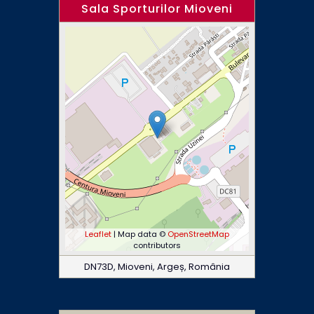
Sala Sporturilor Mioveni
Leaflet
| Map data ©
OpenStreetMap
contributors
DN73D, Mioveni, Argeș, România