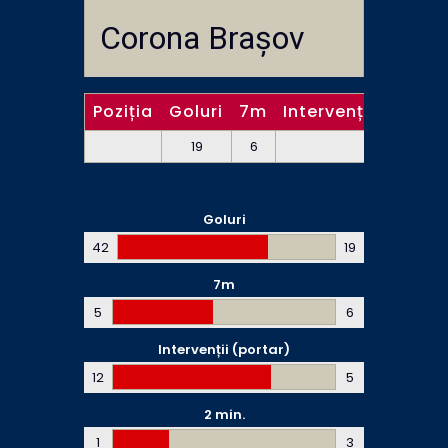
Corona Brașov
Poziția
Goluri
7m
Intervenții (portar
19
6
5
Goluri
42
19
7m
5
6
Intervenții (portar)
12
5
2 min.
1
3