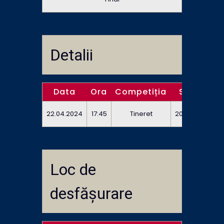
Detalii
Data
Ora
Competiția
Sezon
F
22.04.2024
17:45
Tineret
2023/2024
p
Loc de
desfășurare