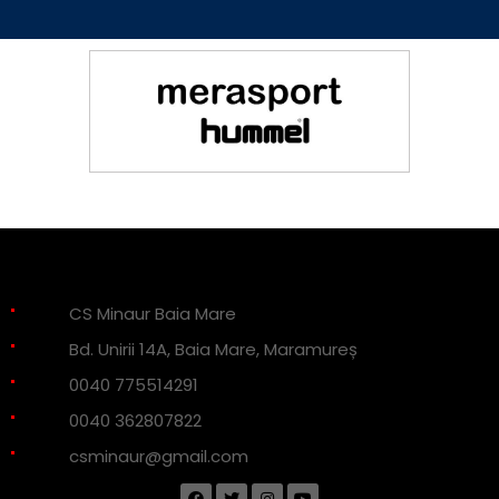
CS Minaur Baia Mare
Bd. Unirii 14A, Baia Mare, Maramureș
0040 775514291
0040 362807822
csminaur@gmail.com