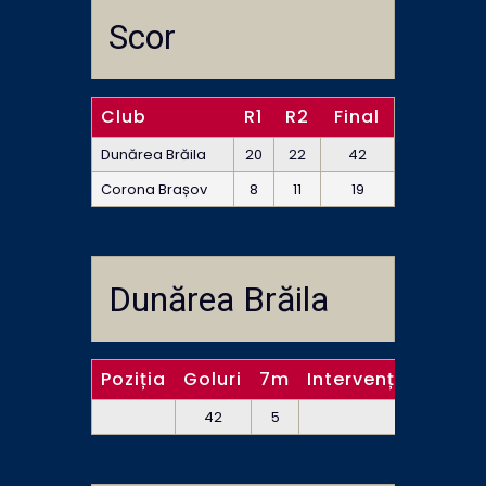
Scor
Club
R1
R2
Final
Dunărea Brăila
20
22
42
Corona Brașov
8
11
19
Dunărea Brăila
Poziția
Goluri
7m
Intervenții (portar
42
5
12