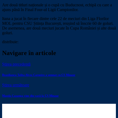
Are două titluri naționale și o cupă cu Buducnost, echipă cu care a
ajuns până în Final Four-ul Ligii Campionilor.
Itana a jucat în fiecare dintre cele 22 de meciuri din Liga Florilor
MOL pentru CSU Știința București, reușind să înscrie 60 de goluri.
De asemenea, are două meciuri jucate în Cupa României și alte două
goluri.
distribuie:
Navigare în articole
Știrea precedentă
Brazilianca Talita Alvez Carneiro a semnat cu CS Minaur
Știrea următoare
Magda Cazanga vine din vară la CS Minaur