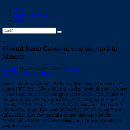
Club
Handbal masculin
Fotbal
Pivotul Itana Cavlovic vine din vară la
Minaur
Echipă
23.04.2022
450
Vizualizări
0
Like
Share
Twitter
Facebook
Pinterest
Itana Cavlovic s-a născut la Podgorica (Muntenegru) în data de 27
august 1997. Are 1,86m și 86 kg și joacă pe postul de pivot. Cluburi
la care e evoluat: ZRK Danilovgrad (2013-2015), ZRK Buducnost
Podgorica (2015-1017); Zagnos SK (2017-2018), Izmir Biyuksehir
Belediyesi GSK (Turcia – 2018-2019), Dunaújvárosi Kohász KA
(2019-2020), Rapid București (2020-2021) pi CSU Știința București
(2021-2022). Este componentă a echipei naționale a statului
Muntenegru. A terminat Universitatea Donja Gorica, specialitatea
graphic design.