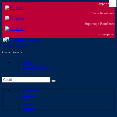
›
Campionat:
Cupa României:
Supercupa României:
Cupe europene:
CS Minaur Baia Mare
handbal feminin
Club
Handbal masculin
Fotbal
Competiţii
Echipa
Știri
Bilete
Galerie