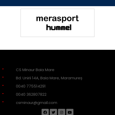
CS Minaur Baia Mare
Bd. Unirii 14A, Baia Mare, Maramureș
0040 775514291
0040 362807822
csminaur@gmail.com