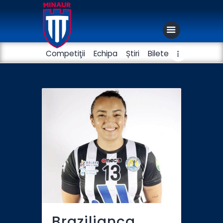
Competiţii
Echipa
Știri
Bilete
Club
Handbal masculin
Fotbal
Brazilianca