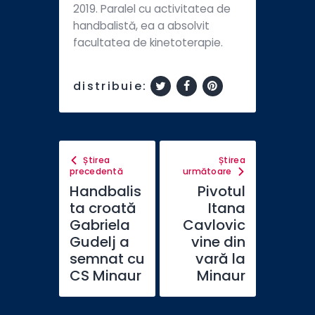
2019. Paralel cu activitatea de
handbalistă, ea a absolvit
facultatea de kinetoterapie.
distribuie:
Știrea
Știrea
precedentă
următoare
Handbalis
Pivotul
ta croată
Itana
Gabriela
Cavlovic
Gudelj a
vine din
semnat cu
vară la
CS Minaur
Minaur