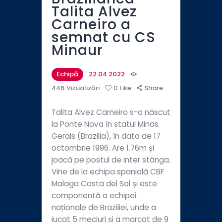
Talita Alvez
Carneiro a
semnat cu CS
Minaur
Echipă
22.04.2022
446
Vizualizări
0
Like
Share
Talita Alvez Carneiro s-a născut
la Ponte Nova în statul Minas
Gerais (Brazilia), în data de 17
octombrie 1996. Are 1.76m și
joacă pe postul de inter stânga.
Vine de la echipa spaniolă CBF
Malaga Costa del Sol și este
componentă a echipei
naționale de Braziliei, unde a
jucat 5 meciuri și a marcat de 9