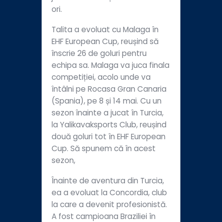
ori.
Talita a evoluat cu Malaga în
EHF European Cup, reușind să
înscrie 26 de goluri pentru
echipa sa. Malaga va juca finala
competiției, acolo unde va
întâlni pe Rocasa Gran Canaria
(Spania), pe 8 și 14 mai. Cu un
sezon înainte a jucat în Turcia,
la Yalikavaksports Club, reușind
două goluri tot în EHF European
Cup. Să spunem că în acest
sezon,
Înainte de aventura din Turcia,
ea a evoluat la Concordia, club
la care a devenit profesionistă.
A fost campioana Braziliei în