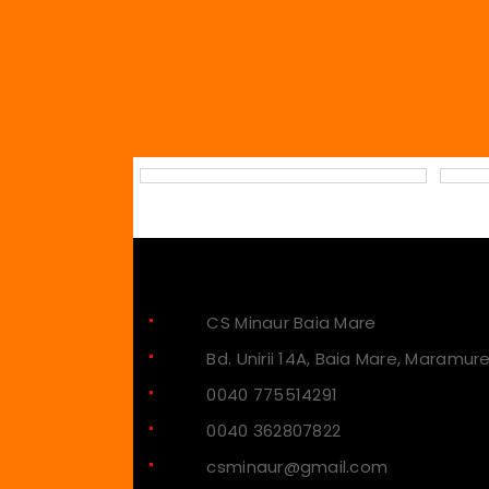
CS Minaur Baia Mare
Bd. Unirii 14A, Baia Mare, Maramur
0040 775514291
0040 362807822
csminaur@gmail.com