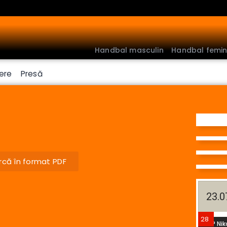
Handbal masculin
Handbal feminin
Fotbal
Handbal masculin
Handbal femin
ere
Presă
că în format PDF
23.0
28
PAPP Nik