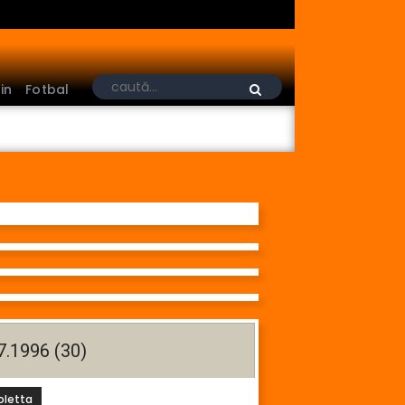
in
Fotbal
7.1996 (30)
oletta