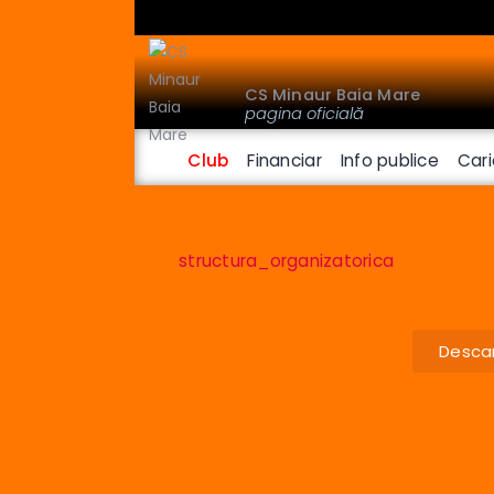
CS Minaur Baia Mare
pagina oficială
Club
Financiar
Info publice
Cari
structura_organizatorica
Descar