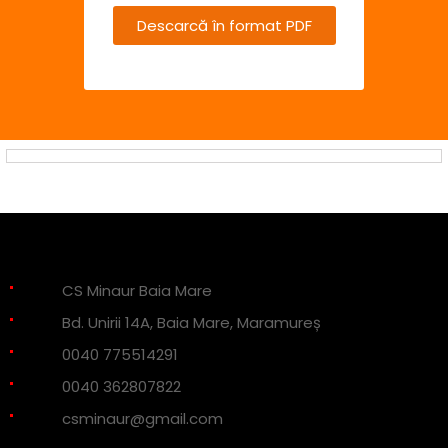
Descarcă în format PDF
CS Minaur Baia Mare
Bd. Unirii 14A, Baia Mare, Maramureș
0040 775514291
0040 362807822
csminaur@gmail.com