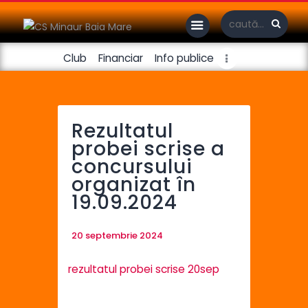
Club
Financiar
Info publice
Handbal masculin
Handbal feminin
Rezultatul
probei scrise a
Fotbal
concursului
organizat în
19.09.2024
20 septembrie 2024
rezultatul probei scrise 20sep