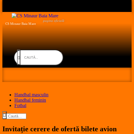
pagina oficială
CS Minaur Baia Mare
Handbal masculin
Handbal feminin
Fotbal
Invitație cerere de ofertă bilete avion