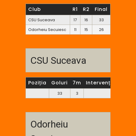
Club
R1
R2
Final
CSU Suceava
17
16
33
Odorheiu Secuiesc
11
15
26
CSU Suceava
Poziția
Goluri
7m
Intervenții (portar
33
3
12
Odorheiu