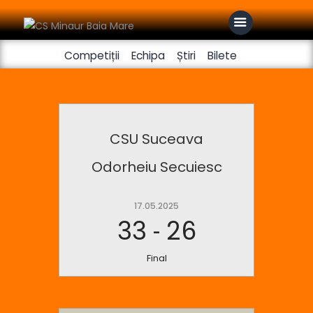
Competiții
Echipa
Știri
Bilete
Club
Handbal feminin
CSU Suceava
Fotbal
Odorheiu Secuiesc
17.05.2025
33
26
-
Final