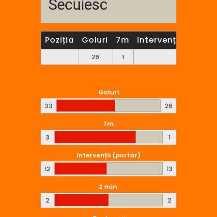
Secuiesc
Poziția
Goluri
7m
Intervenții (portar
26
1
13
Goluri
33
26
7m
3
1
Intervenții (portar)
12
13
2 min.
2
2