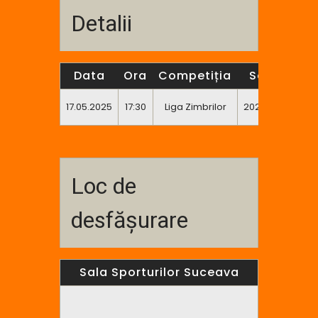
Detalii
Data
Ora
Competiția
Sezon
E
E
17.05.2025
17:30
Liga Zimbrilor
2024/2025
Loc de
desfășurare
Sala Sporturilor Suceava