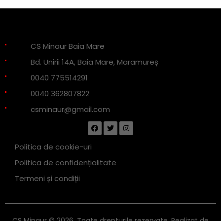
CS Minaur Baia Mare
Bd. Unirii 14A, Baia Mare, Maramureș
0040 775514291
0040 362807822
csminaur@gmail.com
Politica de cookie-uri
Politica de confidențialitate
Termeni și condiții
CS Minaur © 2026. Toate drepturile rezervate. Realizat de