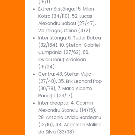
(18/1)
Extremă stânga: 15. Milan
Kotrc (34/110), 52. Lucas
Alexandru Sabou (27/47),
24. Dragoș China (4/2)
Inter stânga: 6. Tudor Botea
(32/164), 10. Ștefan-Gabriel
Cumpănici (27/62), 66.
Ovidiu Ionuț Ardelean
(16/24)
Centru: 43. Stefan Vujic
(27/48), 35. Erik Leonard Pop
(30/78), 7. Mario Alberto
Racolța (23/17)
Inter dreapta: 4. Cosmin
Alexandru Stanciu (14/15),
29. Antonio Ovidiu Bordeanu
(13/16), 44. Anderson Mollino
da Silva (33/98)