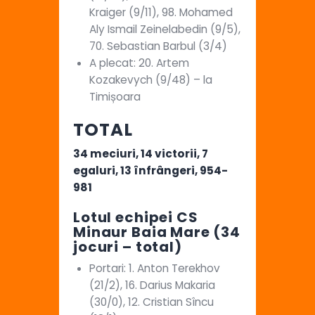
Kraiger (9/11), 98. Mohamed
Aly Ismail Zeinelabedin (9/5),
70. Sebastian Barbul (3/4)
A plecat: 20. Artem
Kozakevych (9/48) – la
Timișoara
TOTAL
34 meciuri, 14 victorii, 7
egaluri, 13 înfrângeri, 954-
981
Lotul echipei CS
Minaur Baia Mare (34
jocuri – total)
Portari: 1. Anton Terekhov
(21/2), 16. Darius Makaria
(30/0), 12. Cristian Sîncu