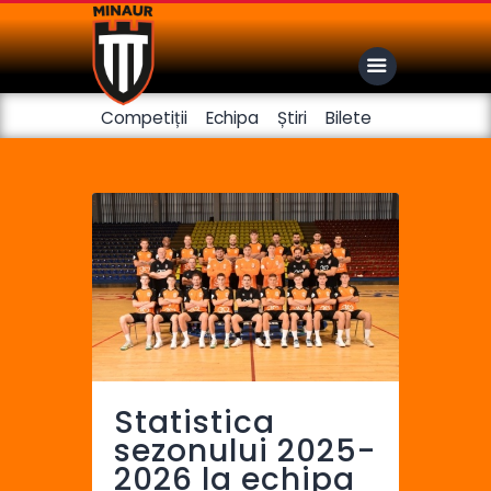
Competiții
Echipa
Știri
Bilete
Club
Handbal feminin
Fotbal
Statistica
sezonului 2025-
2026 la echipa