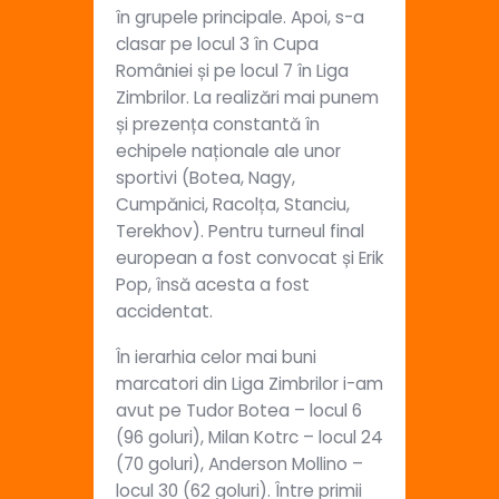
în grupele principale. Apoi, s-a
clasar pe locul 3 în Cupa
României și pe locul 7 în Liga
Zimbrilor. La realizări mai punem
și prezența constantă în
echipele naționale ale unor
sportivi (Botea, Nagy,
Cumpănici, Racolța, Stanciu,
Terekhov). Pentru turneul final
european a fost convocat și Erik
Pop, însă acesta a fost
accidentat.
În ierarhia celor mai buni
marcatori din Liga Zimbrilor i-am
avut pe Tudor Botea – locul 6
(96 goluri), Milan Kotrc – locul 24
(70 goluri), Anderson Mollino –
locul 30 (62 goluri). Între primii