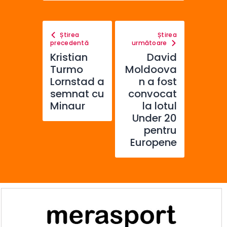
Știrea
Știrea
precedentă
următoare
Kristian
David
Turmo
Moldoova
Lornstad a
n a fost
semnat cu
convocat
Minaur
la lotul
Under 20
pentru
Europene