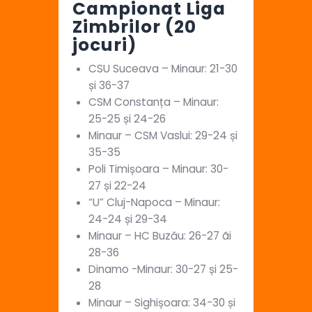
Campionat Liga
Zimbrilor (20
jocuri)
CSU Suceava – Minaur: 21-30
și 36-37
CSM Constanța – Minaur:
25-25 și 24-26
Minaur – CSM Vaslui: 29-24 și
35-35
Poli Timișoara – Minaur: 30-
27 și 22-24
“U” Cluj-Napoca – Minaur:
24-24 și 29-34
Minaur – HC Buzău: 26-27 ãi
28-36
Dinamo -Minaur: 30-27 și 25-
28
Minaur – Sighișoara: 34-30 și