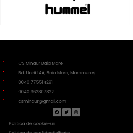
CS Minaur Baia Mare
Bd. Unirii 14A, Baia Mare, Maramureș
0040 775514291
0040 362807822
csminaur@gmail.com
Politica de cookie-uri
Politica de confidențialitate