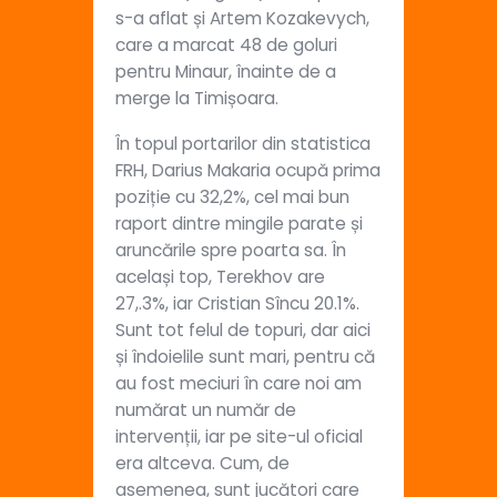
s-a aflat și Artem Kozakevych,
care a marcat 48 de goluri
pentru Minaur, înainte de a
merge la Timișoara.
În topul portarilor din statistica
FRH, Darius Makaria ocupă prima
poziție cu 32,2%, cel mai bun
raport dintre mingile parate și
aruncările spre poarta sa. În
același top, Terekhov are
27,.3%, iar Cristian Sîncu 20.1%.
Sunt tot felul de topuri, dar aici
și îndoielile sunt mari, pentru că
au fost meciuri în care noi am
numărat un număr de
intervenții, iar pe site-ul oficial
era altceva. Cum, de
asemenea, sunt jucători care