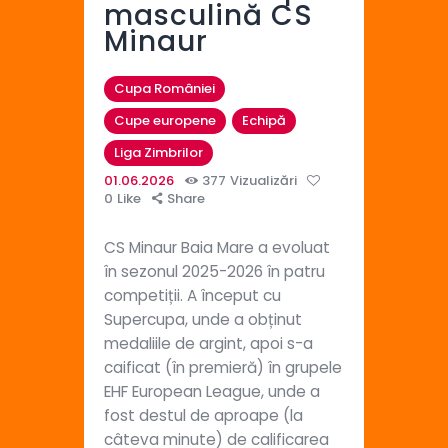
masculină CS
Minaur
Cupa României
Cupe europene
Echipă
Liga Zimbrilor
01.06.2026
377
Vizualizări
0
Like
Share
CS Minaur Baia Mare a evoluat
în sezonul 2025-2026 în patru
competiții. A început cu
Supercupa, unde a obținut
medaliile de argint, apoi s-a
caificat (în premieră) în grupele
EHF European League, unde a
fost destul de aproape (la
câteva minute) de calificarea