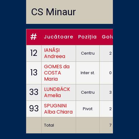
CS Minaur
#
Jucătoare
Poziția
Goluri
7m
IANĂȘI
12
Centru
2
0
Andreea
GOMES da
13
COSTA
Inter st.
0
0
Maria
LUNDBÄCK
33
Centru
3
1
Amelia
SPUGNINI
93
Pivot
2
0
Alba Chiara
Total
7
1