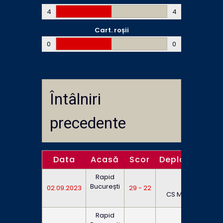
4
4
Cart. roșii
0
0
Întâlniri
precedente
Data
Acasă
Scor
Deplasare
O
Rapid
București
02.09.2023
29 - 22
18
CS Minaur
Rapid