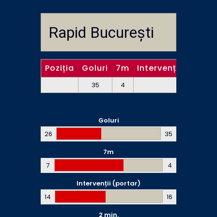
Rapid București
Poziția
Goluri
7m
Intervenții (portar
35
4
16
Goluri
26
35
7m
7
4
Intervenții (portar)
14
16
2 min.