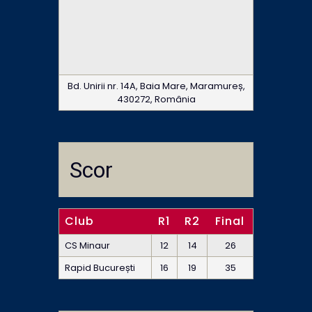
Bd. Unirii nr. 14A, Baia Mare, Maramureș,
430272, România
Scor
Club
R1
R2
Final
CS Minaur
12
14
26
Rapid București
16
19
35