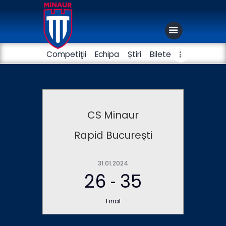
Competiţii
Echipa
Știri
Bilete
Club
Handbal masculin
CS Minaur
Fotbal
Rapid București
31.01.2024
26
35
-
Final