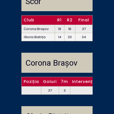
Scor
Club
R1
R2
Final
Corona Brașov
19
18
37
Gloria Bistrița
14
20
34
Corona Brașov
Poziția
Goluri
7m
Intervenții (portar
37
3
15