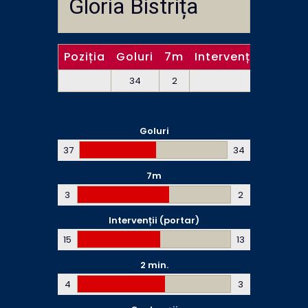
Gloria Bistrița
Poziția
Goluri
7m
Intervenții (portar
34
2
13
Goluri
37
34
7m
3
2
Intervenții (portar)
15
13
2 min.
4
3