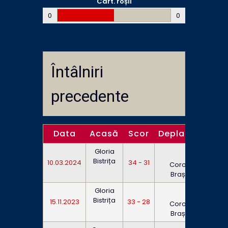
Cart. roșii
0
0
Întâlniri
precedente
Data
Acasă
Scor
Deplasare
Or
Gloria
Bistrița
10.03.2024
34 - 31
0:0
Corona
Brașov
Gloria
Bistrița
15.11.2023
33 - 28
17:3
Corona
Brașov