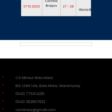
Corona
Brașov
07.10.2023
27 - 28
14:0
Gloria Bistrița
CS Minaur Baia Mare
Bd. Unirii 14A, Baia Mare, Maramureș
0040 775514291
0040 362807822
csminaur@gmail.com