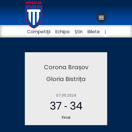
Competiţii
Echipa
Știri
Bilete
Club
Handbal masculin
Corona Brașov
Fotbal
Gloria Bistrița
07.05.2024
37
34
-
Final