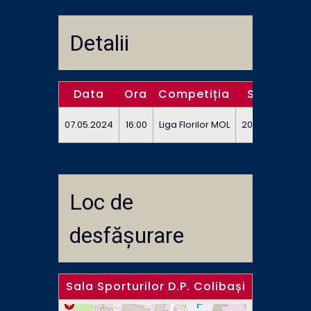
Detalii
Data
Ora
Competiția
Sezon
E
07.05.2024
16:00
Liga Florilor MOL
2023/2024
Loc de
desfășurare
Sala Sporturilor D.P. Colibași