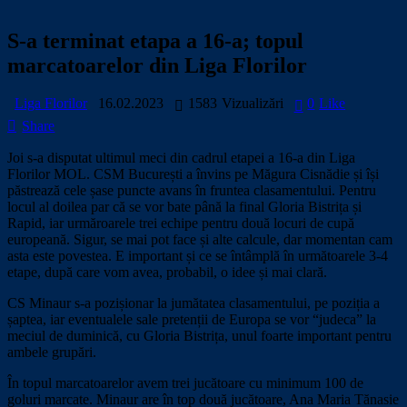
S-a terminat etapa a 16-a; topul
marcatoarelor din Liga Florilor
Liga Florilor
16.02.2023
1583
Vizualizări
0
Like
Share
Joi s-a disputat ultimul meci din cadrul etapei a 16-a din Liga
Florilor MOL. CSM București a învins pe Măgura Cisnădie și își
păstrează cele șase puncte avans în fruntea clasamentului. Pentru
locul al doilea par că se vor bate până la final Gloria Bistrița și
Rapid, iar urmăroarele trei echipe pentru două locuri de cupă
europeană. Sigur, se mai pot face și alte calcule, dar momentan cam
asta este povestea. E important și ce se întâmplă în următoarele 3-4
etape, după care vom avea, probabil, o idee și mai clară.
CS Minaur s-a pozișionar la jumătatea clasamentului, pe poziția a
șaptea, iar eventualele sale pretenții de Europa se vor “judeca” la
meciul de duminică, cu Gloria Bistrița, unul foarte important pentru
ambele grupări.
În topul marcatoarelor avem trei jucătoare cu minimum 100 de
goluri marcate. Minaur are în top două jucătoare, Ana Maria Tănasie