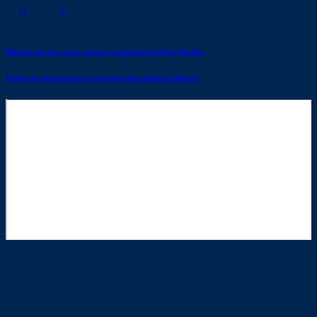
Minaur este la a treia victorie consecutivă în Liga Florilor
Fetele vor să scoată tot ce se poate din meciul cu Bistrița