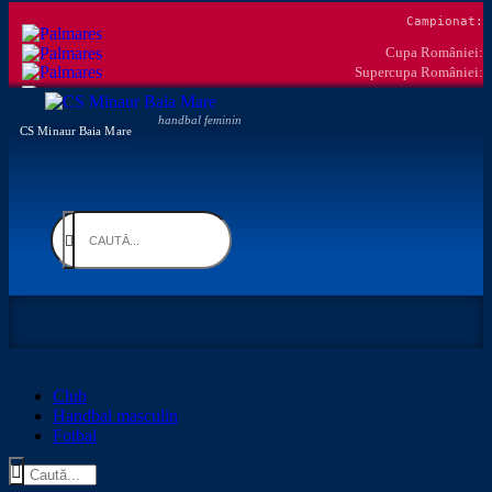
Campionat:
Cupa României:
Supercupa României:
Cupe europene:
handbal feminin
CS Minaur Baia Mare
Club
Handbal masculin
Fotbal