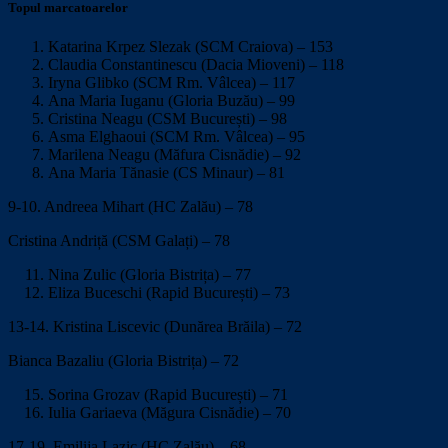
Topul marcatoarelor
Katarina Krpez Slezak (SCM Craiova) – 153
Claudia Constantinescu (Dacia Mioveni) – 118
Iryna Glibko (SCM Rm. Vâlcea) – 117
Ana Maria Iuganu (Gloria Buzău) – 99
Cristina Neagu (CSM București) – 98
Asma Elghaoui (SCM Rm. Vâlcea) – 95
Marilena Neagu (Măfura Cisnădie) – 92
Ana Maria Tănasie (CS Minaur) – 81
9-10. Andreea Mihart (HC Zalău) – 78
Cristina Andriță (CSM Galați) – 78
Nina Zulic (Gloria Bistrița) – 77
Eliza Buceschi (Rapid București) – 73
13-14. Kristina Liscevic (Dunărea Brăila) – 72
Bianca Bazaliu (Gloria Bistrița) – 72
Sorina Grozav (Rapid București) – 71
Iulia Gariaeva (Măgura Cisnădie) – 70
17-19. Emilija Lazic (HC Zalău) – 68