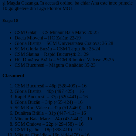
și Magda Cazanga, în această ordine, ba chiar Ana este între primele
10 golghetere din Liga Florilor MOL.
Etapa 16
CSM Galați – CS Minaur Baia Mare: 20-25
Dacia Mioveni – HC Zalău: 22-19
Gloria Bistrița – SCM Universitatea Craiova: 36-28
SCM Gloria Buzău – CSM Târgu Jiu: 25-24
CSM Slatina – Rapid București: 21-29
HC Dunărea Brăila – SCM Râmnicu Vâlcea: 29-25
CSM București – Măgura Cisnădie: 35-23
Clasament
CSM București – 46p (528-409) – 16
Gloria Bistrița – 40p (497-425) – 16
Rapid București – 37p (520-441) – 16
Gloria Buzău – 34p (455-424) – 16
SCM Rm. Vâlcea – 32p (512-469) – 16
Dunărea Brăila – 31p (447-412) – 16
Minaur Baia Mare – 24p (432-442) – 16
SCM Craiova – 22p (429-458) – 16
CSM Tg. Jiu – 18p (398-410) – 16
Măgura Cisnădie – 16p (444-476) – 16