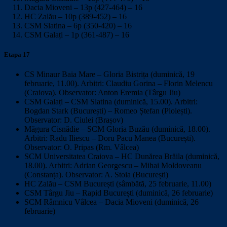
Dacia Mioveni – 13p (427-464) – 16
HC Zalău – 10p (389-452) – 16
CSM Slatina – 6p (350-420) – 16
CSM Galați – 1p (361-487) – 16
Etapa 17
CS Minaur Baia Mare – Gloria Bistrița (duminică, 19
februarie, 11.00). Arbitri: Claudiu Gorina – Florin Melencu
(Craiova). Observator: Anton Eremia (Târgu Jiu)
CSM Galați – CSM Slatina (duminică, 15.00). Arbitri:
Bogdan Stark (București) – Romeo Ștefan (Ploiești).
Observator: D. Ciulei (Brașov)
Măgura Cisnădie – SCM Gloria Buzău (duminică, 18.00).
Arbitri: Radu Iliescu – Doru Pacu Manea (București).
Observator: O. Pripas (Rm. Vâlcea)
SCM Universitatea Craiova – HC Dunărea Brăila (duminică,
18.00). Arbitri: Adrian Georgescu – Mihai Moldoveanu
(Constanța). Observator: A. Stoia (București)
HC Zalău – CSM București (sâmbătă, 25 februarie, 11.00)
CSM Târgu Jiu – Rapid București (duminică, 26 februarie)
SCM Râmnicu Vâlcea – Dacia Mioveni (duminică, 26
februarie)