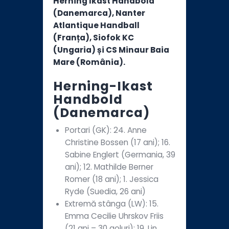
Herning Ikast Handbold
(Danemarca), Nanter
Atlantique Handball
(Franța), Siofok KC
(Ungaria) și CS Minaur Baia
Mare (România).
Herning-Ikast
Handbold
(Danemarca)
Portari (GK): 24. Anne
Christine Bossen (17 ani); 16.
Sabine Englert (Germania, 39
ani); 12. Mathilde Berner
Romer (18 ani); 1. Jessica
Ryde (Suedia, 26 ani)
Extremă stânga (LW): 15.
Emma Cecilie Uhrskov Friis
(21 ani – 30 goluri); 19. Lin