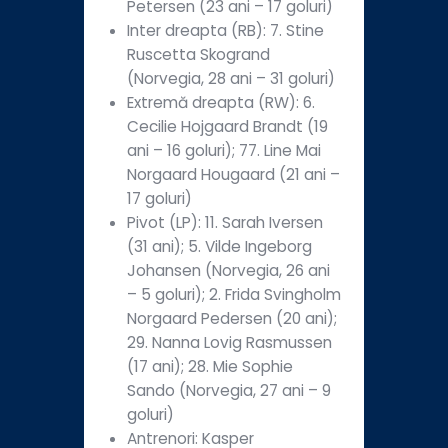
Petersen (23 ani – 17 goluri)
Inter dreapta (RB): 7. Stine
Ruscetta Skogrand
(Norvegia, 28 ani – 31 goluri)
Extremă dreapta (RW): 6.
Cecilie Hojgaard Brandt (19
ani – 16 goluri); 77. Line Mai
Norgaard Hougaard (21 ani –
17 goluri)
Pivot (LP): 11. Sarah Iversen
(31 ani); 5. Vilde Ingeborg
Johansen (Norvegia, 26 ani
– 5 goluri); 2. Frida Svingholm
Norgaard Pedersen (20 ani);
29. Nanna Lovig Rasmussen
(17 ani); 28. Mie Sophie
Sando (Norvegia, 27 ani – 9
goluri)
Antrenori: Kasper