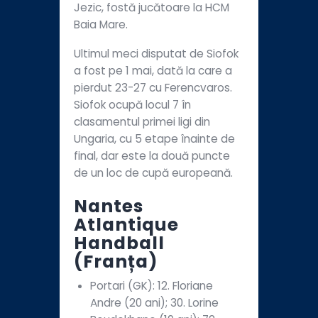
Jezic, fostă jucătoare la HCM
Baia Mare.
Ultimul meci disputat de Siofok
a fost pe 1 mai, dată la care a
pierdut 23-27 cu Ferencvaros.
Siofok ocupă locul 7 în
clasamentul primei ligi din
Ungaria, cu 5 etape înainte de
final, dar este la două puncte
de un loc de cupă europeană.
Nantes
Atlantique
Handball
(Franța)
Portari (GK): 12. Floriane
Andre (20 ani); 30. Lorine