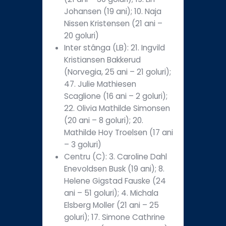
Johansen (19 ani); 10. Naja
Nissen Kristensen (21 ani –
20 goluri)
Inter stânga (LB): 21. Ingvild
Kristiansen Bakkerud
(Norvegia, 25 ani – 21 goluri);
47. Julie Mathiesen
Scaglione (16 ani – 2 goluri);
22. Olivia Mathilde Simonsen
(20 ani – 8 goluri); 20.
Mathilde Hoy Troelsen (17 ani
– 3 goluri)
Centru (C): 3. Caroline Dahl
Enevoldsen Busk (19 ani); 8.
Helene Gigstad Fauske (24
ani – 51 goluri); 4. Michala
Elsberg Moller (21 ani – 25
goluri); 17. Simone Cathrine