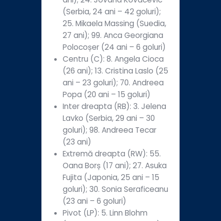
(Serbia, 24 ani – 42 goluri);
25. Mikaela Massing (Suedia,
27 ani); 99. Anca Georgiana
Polocoșer (24 ani – 6 goluri)
Centru (C): 8. Angela Cioca
(26 ani); 13. Cristina Laslo (25
ani – 23 goluri); 70. Andreea
Popa (20 ani – 15 goluri)
Inter dreapta (RB): 3. Jelena
Lavko (Serbia, 29 ani – 30
goluri); 98. Andreea Tecar
(23 ani)
Extremă dreapta (RW): 55.
Oana Borș (17 ani); 27. Asuka
Fujita (Japonia, 25 ani – 15
goluri); 30. Sonia Seraficeanu
(23 ani – 6 goluri)
Pivot (LP): 5. Linn Blohm