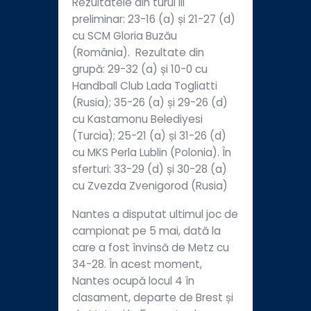
Rezultatele din turul III
preliminar: 23-16 (a) și 21-27 (d)
cu SCM Gloria Buzău
(România). Rezultate din
grupă: 29-32 (a) și 10-0 cu
Handball Club Lada Togliatti
(Rusia); 35-26 (a) și 29-26 (d)
cu Kastamonu Belediyesi
(Turcia); 25-21 (a) și 31-26 (d)
cu MKS Perla Lublin (Polonia). În
sferturi: 33-29 (d) și 30-28 (a)
cu Zvezda Zvenigorod (Rusia)
Nantes a disputat ultimul joc de
campionat pe 5 mai, dată la
care a fost învinsă de Metz cu
34-28. În acest moment,
Nantes ocupă locul 4 în
clasament, departe de Brest și