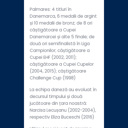
Palmares: 4 titluri în
Danemarca, 6 medalii de argint
și 10 medalii de bronz; de 8 ori
câștigătoare a Cupei
Danemarcei și alte 5 finale; de
două ori semifinalistă în Liga
Campionilor; câștigătoare a
Cupei EHF (2002, 2011);
câștigătoare a Cupei Cupelor
(2004, 2015); câștigătoare
Challenge Cup (1998)
La echipa daneză au evoluat în
decursul timpului și două
jucătoare din țara noastră:
Narcisa Lecușanu (2002-2004),
respectiv Eliza Buceschi (2016)