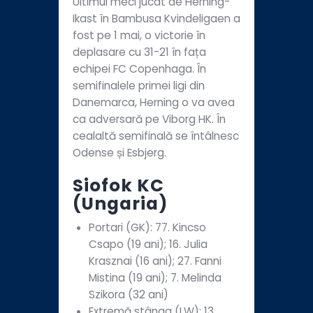
Ultimul meci jucat de Herning-
Ikast în Bambusa Kvindeligaen a
fost pe 1 mai, o victorie în
deplasare cu 31-21 în fața
echipei FC Copenhaga. În
semifinalele primei ligi din
Danemarca, Herning o va avea
ca adversară pe Viborg HK. În
cealaltă semifinală se întâlnesc
Odense și Esbjerg.
Siofok KC
(Ungaria)
Portari (GK): 77. Kincso
Csapo (19 ani); 16. Julia
Krasznai (16 ani); 27. Fanni
Mistina (19 ani); 7. Melinda
Szikora (32 ani)
Extremă stânga (LW): 13.