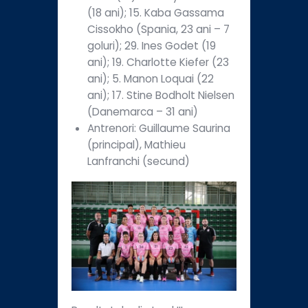
(18 ani); 15. Kaba Gassama
Cissokho (Spania, 23 ani – 7
goluri); 29. Ines Godet (19
ani); 19. Charlotte Kiefer (23
ani); 5. Manon Loquai (22
ani); 17. Stine Bodholt Nielsen
(Danemarca – 31 ani)
Antrenori: Guillaume Saurina
(principal), Mathieu
Lanfranchi (secund)