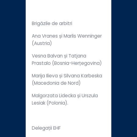
Brigăzile de arbitri
Ana Vranes și Marlis Wenninger
(Austria)
Vesna Balvan și Tatjana
Prastalo (Bosnia-Herțegovina)
Marija Ilieva și Silvana Karbeska
(Macedonia de Nord)
Malgorzata Lidecka și Urszula
Lesiak (Polonia).
Delegații EHF