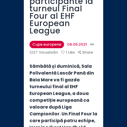
participante la
turneul Final
Four al EHF
European
League
Cupe europene
06.05.2021
1227
Vizualizări
1
Like
Share
Sâmbătă și duminică, Sala
Polivalentă Lascăr Pană din
Baia Mare va fi gazda
turneului final al EHF
European League, a doua
competiție europeană ca
valoare după Liga
Campionilor. Un Final Four la
care participă patru echipe,