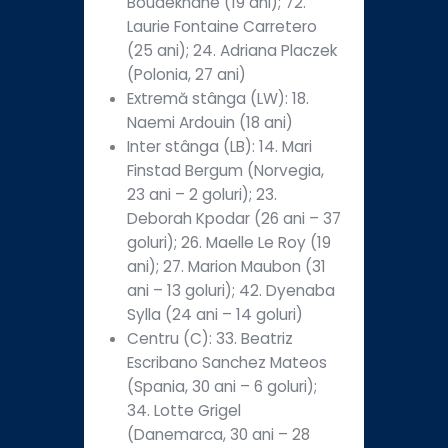
Boudekhane (19 ani); 72.
Laurie Fontaine Carretero
(25 ani); 24. Adriana Placzek
(Polonia, 27 ani)
Extremă stânga (LW): 18.
Naemi Ardouin (18 ani)
Inter stânga (LB): 14. Mari
Finstad Bergum (Norvegia,
23 ani – 2 goluri); 23.
Deborah Kpodar (26 ani – 37
goluri); 26. Maelle Le Roy (19
ani); 27. Marion Maubon (31
ani – 13 goluri); 42. Dyenaba
Sylla (24 ani – 14 goluri)
Centru (C): 33. Beatriz
Escribano Sanchez Mateos
(Spania, 30 ani – 6 goluri);
34. Lotte Grigel
(Danemarca, 30 ani – 28