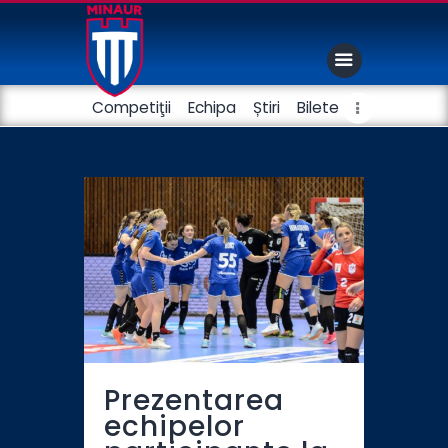
Competiţii
Echipa
Știri
Bilete
Club
Handbal masculin
Fotbal
Prezentarea
echipelor