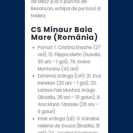
de Metz și la 5 puncte de
Besancon, echipa de pe locul al
treilea.
CS Minaur Baia
Mare (România)
Portari: 1. Cristina Enache (27
ani); 12. Filippa Idehn (Suedia,
30 ani – 1 gol); 79. Ionica
Munteanu (42 ani)
Extremă stânga (LW): 21. Eva
Kerekes (20 ani – 1 gol); 20.
Larissa Fais Munhoz Araujo
(Brazilia, 28 ani – 10 goluri); 9.
Ana Maria Tănasie (26 ani –
6 goluri)
Inter stânga (LB): 11. Karoline
Helena de Souza (Brazilia, 31
ani); 24. Jovana Kovacevic