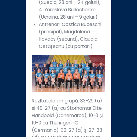
(Suedia, 28 ani – 24 goluri);
4. Yaroslava Burlachenko
(Ucraina, 28 ani – 9 goluri)
Antrenori: Costică Buceschi
(principal), Magdalena
Kovacs (secund), Claudia
Cetățeanu (cu portarii)
Rezltatele din grupă: 33-29 (a)
și 40-27 (a) cu Storhamar Elite
Handbold (Danemarca); 10-0 și
10-0 cu Thuringer HC
(Germania); 30-27 (a) și 27-33