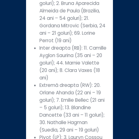
goluri); 2. Bruna Aparecida
Almeida de Paula (Brazilia,
24 ani – 54 goluri); 21.
Gordana Mitrovic (Serbia, 24
ani – 21 goluri); 69. Lorine
Perrot (19 ani)
Inter dreapta (RB): 11. Camille
Ayglon Saurina (35 ani – 20
goluri); 44. Marnie Valette
(20 ani); 8. Clara Vaxes (18
ani)
Extremă dreapta (RW): 20.
Orlane Ahanda (22 ani – 19
goluri); 7. Emilie Bellec (21 ani
– 5 goluri); 13. Blandine
Dancette (33 ani – 11 goluri);
30. Nathalie Hagman
(Suedia, 29 ani – 19 goluri)
Pivot (LP): 3. Lauryn Cossou