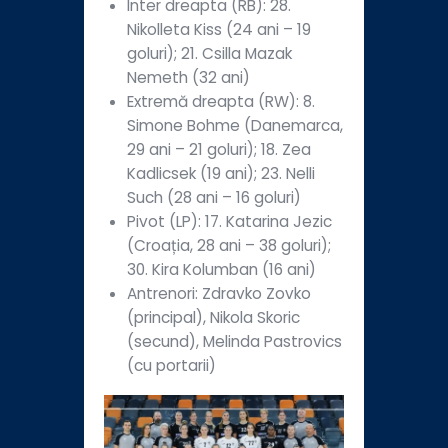
Inter dreapta (RB): 28.
Nikolleta Kiss (24 ani – 19
goluri); 21. Csilla Mazak
Nemeth (32 ani)
Extremă dreapta (RW): 8.
Simone Bohme (Danemarca,
29 ani – 21 goluri); 18. Zea
Kadlicsek (19 ani); 23. Nelli
Such (28 ani – 16 goluri)
Pivot (LP): 17. Katarina Jezic
(Croația, 28 ani – 38 goluri);
30. Kira Kolumban (16 ani)
Antrenori: Zdravko Zovko
(principal), Nikola Skoric
(secund), Melinda Pastrovics
(cu portarii)