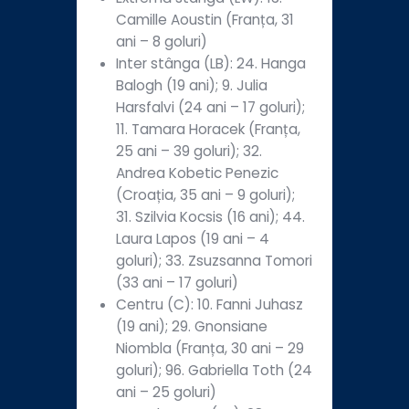
Camille Aoustin (Franța, 31
ani – 8 goluri)
Inter stânga (LB): 24. Hanga
Balogh (19 ani); 9. Julia
Harsfalvi (24 ani – 17 goluri);
11. Tamara Horacek (Franța,
25 ani – 39 goluri); 32.
Andrea Kobetic Penezic
(Croația, 35 ani – 9 goluri);
31. Szilvia Kocsis (16 ani); 44.
Laura Lapos (19 ani – 4
goluri); 33. Zsuzsanna Tomori
(33 ani – 17 goluri)
Centru (C): 10. Fanni Juhasz
(19 ani); 29. Gnonsiane
Niombla (Franța, 30 ani – 29
goluri); 96. Gabriella Toth (24
ani – 25 goluri)