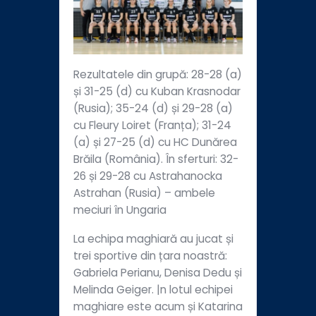
Rezultatele din grupă: 28-28 (a)
și 31-25 (d) cu Kuban Krasnodar
(Rusia); 35-24 (d) și 29-28 (a)
cu Fleury Loiret (Franța); 31-24
(a) și 27-25 (d) cu HC Dunărea
Brăila (România). În sferturi: 32-
26 și 29-28 cu Astrahanocka
Astrahan (Rusia) – ambele
meciuri în Ungaria
La echipa maghiară au jucat și
trei sportive din țara noastră:
Gabriela Perianu, Denisa Dedu și
Melinda Geiger. |n lotul echipei
maghiare este acum și Katarina