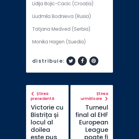
Lidija Bojic-Cacic (Croația)
Liudmila Bodnieva (Rusia)
Tatjana Medved (Serbia)
Monika Hagen (Suedia)
distribuie:
Știrea
Știrea
precedentă
următoare
Victorie cu
Turneul
Bistrița și
final al EHF
locul al
European
doilea
League
este pus
poate fi