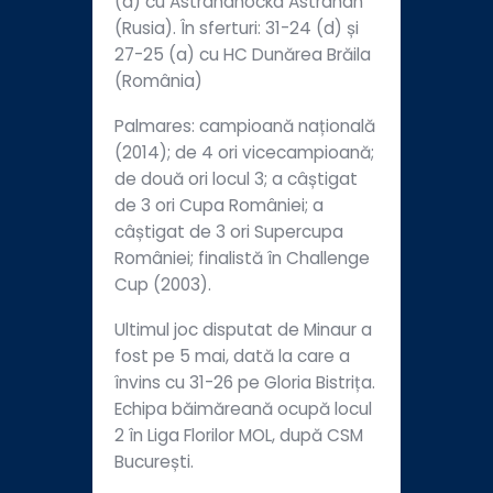
(d) cu Astrahanocka Astrahan
(Rusia). În sferturi: 31-24 (d) și
27-25 (a) cu HC Dunărea Brăila
(România)
Palmares: campioană națională
(2014); de 4 ori vicecampioană;
de două ori locul 3; a câștigat
de 3 ori Cupa României; a
câștigat de 3 ori Supercupa
României; finalistă în Challenge
Cup (2003).
Ultimul joc disputat de Minaur a
fost pe 5 mai, dată la care a
învins cu 31-26 pe Gloria Bistrița.
Echipa băimăreană ocupă locul
2 în Liga Florilor MOL, după CSM
București.