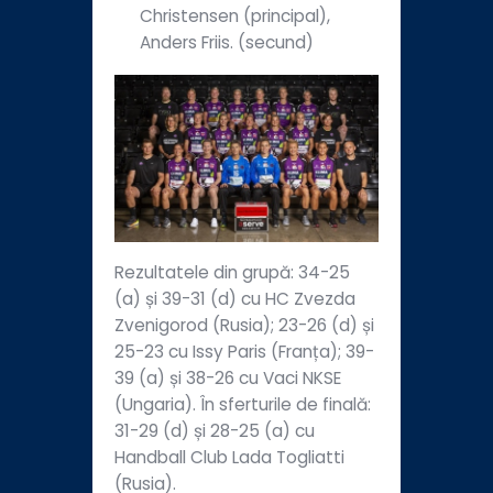
Christensen (principal),
Anders Friis. (secund)
Rezultatele din grupă: 34-25
(a) și 39-31 (d) cu HC Zvezda
Zvenigorod (Rusia); 23-26 (d) și
25-23 cu Issy Paris (Franța); 39-
39 (a) și 38-26 cu Vaci NKSE
(Ungaria). În sferturile de finală:
31-29 (d) și 28-25 (a) cu
Handball Club Lada Togliatti
(Rusia).