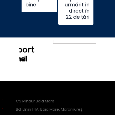
bine
urmărit în
direct în
22 de țări
CS Minaur Baia Mare
Bd. Unirii 14A, Baia Mare, Maramureș