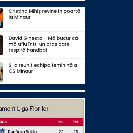
Cristina Mihiș revine în poartă
la Minaur
David Ginesta – Mă bucur că
mă aflu într-un oraș care
respiră handbal
S-a reunit echipa feminină a
CS Minaur
ament Liga Florilor
Club
MJ
Pct
Dunărea Brăila
22
25