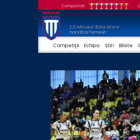
Campionat:
CS Minaur Baia Mare
handbal feminin
Competiţii
Echipa
Știri
Bilete