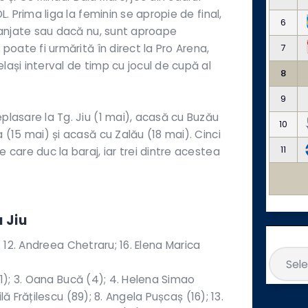
L. Prima liga la feminin se apropie de final,
6
aranjate sau dacă nu, sunt aproape
7
 poate fi urmărită în direct la Pro Arena,
lași interval de timp cu jocul de cupă al
8
9
plasare la Tg. Jiu (1 mai), acasă cu Buzău
10
a (15 mai) și acasă cu Zalău (18 mai). Cinci
11
 care duc la baraj, iar trei dintre acestea
 Jiu
Arhive
; 12. Andreea Chetraru; 16. Elena Marica
(1); 3. Oana Bucă (4); 4. Helena Simao
lă Frățilescu (89); 8. Angela Pușcaș (16); 13.