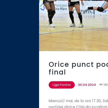
Orice punct poa
final
Liga Florilor
30.04.2024
191
Miercuri,1 mai, de la ora 17.30, S
partidei dintre CSM din localitat