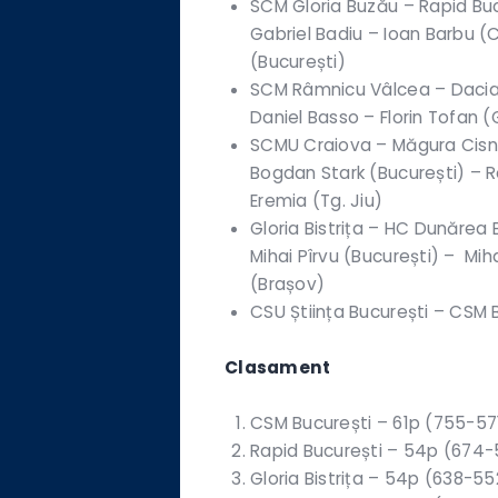
SCM Gloria Buzău – Rapid Bucure
Gabriel Badiu – Ioan Barbu (
(București)
SCM Râmnicu Vâlcea – Dacia Mio
Daniel Basso – Florin Tofan (
SCMU Craiova – Măgura Cisnădie
Bogdan Stark (București) – R
Eremia (Tg. Jiu)
Gloria Bistrița – HC Dunărea Bră
Mihai Pîrvu (București) – Miha
(Brașov)
CSU Știința București – CSM B
Clasament
CSM București – 61p (755-57
Rapid București – 54p (674-
Gloria Bistrița – 54p (638-55