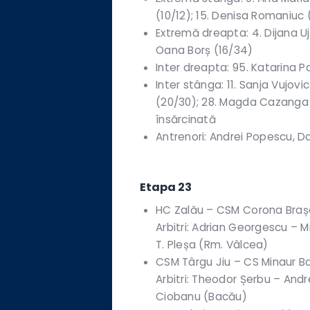
(10/12); 15. Denisa Romaniuc 
Extremă dreapta: 4. Dijana Ujk
Oana Borș (16/34)
Inter dreapta: 95. Katarina P
Inter stânga: 11. Sanja Vujov
(20/30); 28. Magda Cazanga (
însărcinată
Antrenori: Andrei Popescu, D
Etapa 23
HC Zalău – CSM Corona Brașov 
Arbitri: Adrian Georgescu – 
T. Pleșa (Rm. Vâlcea)
CSM Târgu Jiu – CS Minaur Bai
Arbitri: Theodor Șerbu – Andre
Ciobanu (Bacău)