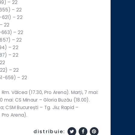
99) – 22
655) – 22
-621) – 22
 – 22
-663) – 22
-657) – 22
94) – 22
87) – 22
 22
722) – 22
51-659) – 22
 Rm. Vâlcea (17.30, Pro Arena). Marți, 7 mai:
 10 mai: CS Minaur – Gloria Buzău (18.00).
a; CSM București – Tg. Jiu; Rapid –
, Pro Arena).
distribuie: