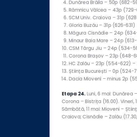
Dunărea Brăila – 50p (682-5
Râmnicu Vâlcea – 43p (729-
SCM Univ. Craiova – 31p (628
Gloria Buzău – 31p (626-631)
Măgura Cisnădie – 24p (634
Minaur Baia Mare – 24p (613
CSM Târgu Jiu – 24p (534-5
Corona Brașov – 23p (648-6
HC Zalău – 23p (554-622) –
Știința București – 0p (524-
Dacia Mioveni – minus 2p (5
Etapa 24.
Luni, 6 mai: Dunărea –
Corona – Bistrița (16.00). Vineri,
Sâmbătă, 11 mai: Mioveni – Științ
Craiova; Cisnădie – Zalău (17.30