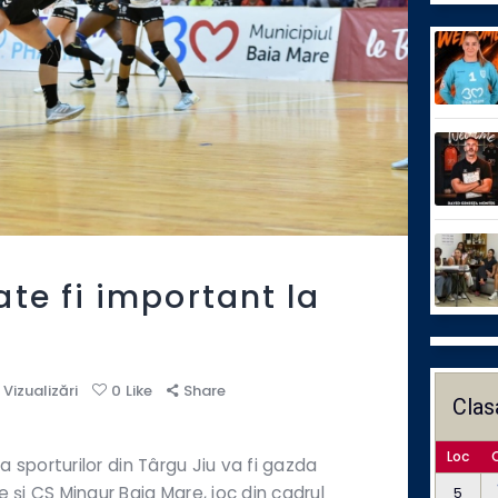
te fi important la
Vizualizări
0
Like
Share
Clas
Loc
ala sporturilor din Târgu Jiu va fi gazda
e și CS Minaur Baia Mare, joc din cadrul
5