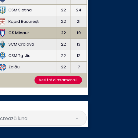
CSM Slatina
22
24
Rapid București
22
21
CS Minaur
22
19
SCM Craiova
22
13
CSM Tg. Jiu
22
12
Zalău
22
7
Vezi tot clasamentul