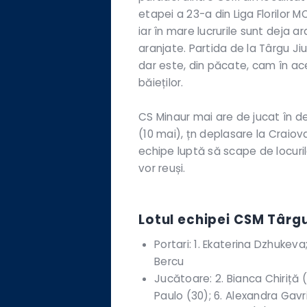
etapei a 23-a din Liga Florilor MO
iar în mare lucrurile sunt deja 
aranjate. Partida de la Târgu Jiu
dar este, din păcate, cam în ace
băieților.
CS Minaur mai are de jucat în de
(10 mai), țn deplasare la Craiov
echipe luptă să scape de locurile
vor reuși.
Lotul echipei CSM Târgu
Portari: 1. Ekaterina Dzhukeva
Bercu
Jucătoare: 2. Bianca Chiriță 
Paulo (30); 6. Alexandra Gavri