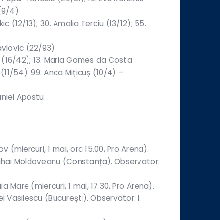
(9/4)
ic (12/13); 30. Amalia Terciu (13/12); 55.
avlovic (22/93)
ic (16/42); 13. Maria Gomes da Costa
11/54); 99. Anca Mițicuș (10/4) –
aniel Apostu
(miercuri, 1 mai, ora 15.00, Pro Arena).
Mihai Moldoveanu (Constanța). Observator:
a Mare (miercuri, 1 mai, 17.30, Pro Arena).
i Vasilescu (București). Observator: I.