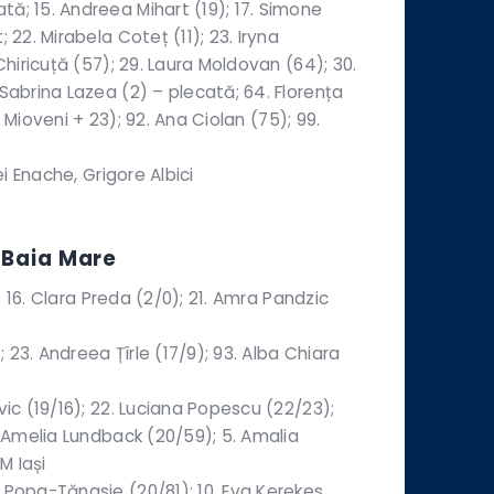
ă; 15. Andreea Mihart (19); 17. Simone
 22. Mirabela Coteț (11); 23. Iryna
Chiricuță (57); 29. Laura Moldovan (64); 30.
Sabrina Lazea (2) – plecată; 64. Florența
50 Mioveni + 23); 92. Ana Ciolan (75); 99.
ei Enache, Grigore Albici
 Baia Mare
); 16. Clara Preda (2/0); 21. Amra Pandzic
; 23. Andreea Țîrle (17/9); 93. Alba Chiara
vic (19/16); 22. Luciana Popescu (22/23);
. Amelia Lundback (20/59); 5. Amalia
M Iași
 Popa-Tănasie (20/81); 10. Eva Kerekes