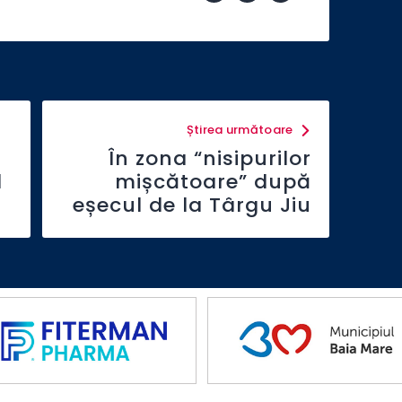
Știrea următoare
În zona “nisipurilor
l
mișcătoare” după
eșecul de la Târgu Jiu