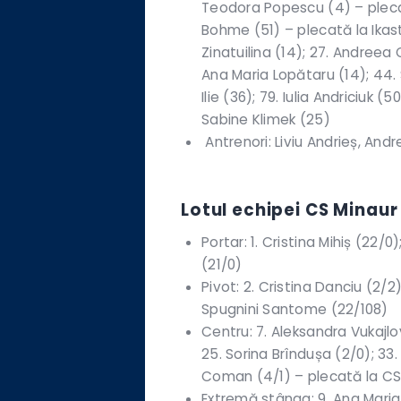
Teodora Popescu (4) – plecat
Bohme (51) – plecată la Ikast;
Zinatuilina (14); 27. Andreea 
Ana Maria Lopătaru (14); 44. 
Ilie (36); 79. Iulia Andriciuk (
Sabine Klimek (25)
Antrenori: Liviu Andrieș, Andr
Lotul echipei CS Minaur
Portar: 1. Cristina Mihiș (22/0
(21/0)
Pivot: 2. Cristina Danciu (2/2)
Spugnini Santome (22/108)
Centru: 7. Aleksandra Vukajlo
25. Sorina Brîndușa (2/0); 33
Coman (4/1) – plecată la CS
Extremă stânga: 9. Ana Maria