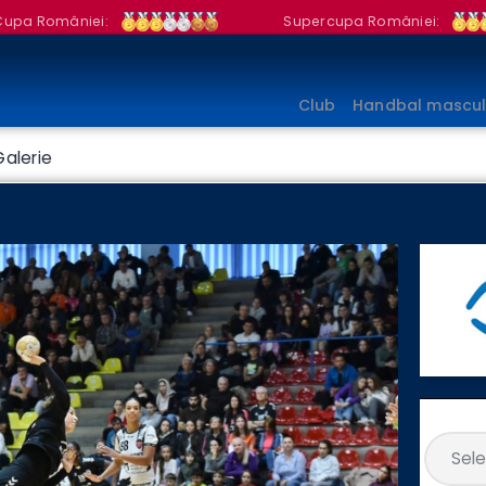
Club
Cupa României:
Supercupa României:
Handbal masculin
Fotbal
Club
Handbal mascul
Galerie
Categorii