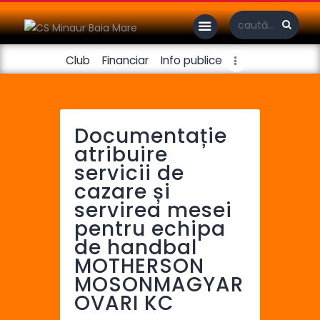
Club
Financiar
Info publice
Handbal masculin
Handbal feminin
Documentație
atribuire
Fotbal
servicii de
cazare și
servirea mesei
pentru echipa
de handbal
MOTHERSON
MOSONMAGYAR
OVARI KC