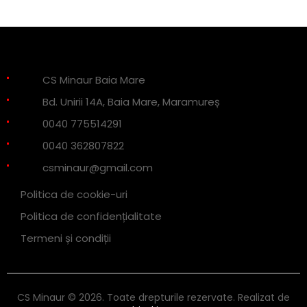
CS Minaur Baia Mare
Bd. Unirii 14A, Baia Mare, Maramureș
0040 775514291
0040 362807822
csminaur@gmail.com
Politica de cookie-uri
Politica de confidențialitate
Termeni și condiții
CS Minaur © 2026. Toate drepturile rezervate. Realizat de