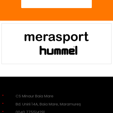
CS Minaur Baia Mare
Bd. Unirii 14A, Baia Mare, Maramureș
0040 775514291