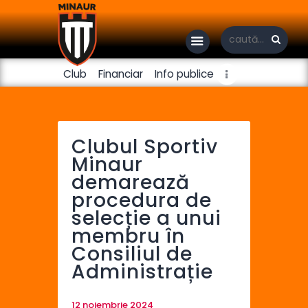
Club
Financiar
Info publice
Handbal masculin
Handbal feminin
Clubul Sportiv
Minaur
Fotbal
demarează
procedura de
selecție a unui
membru în
Consiliul de
Administrație
12 noiembrie 2024