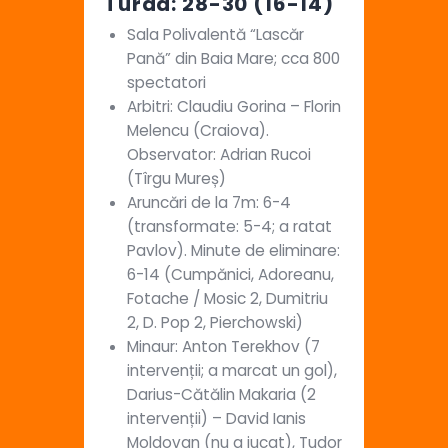
Turda: 28-30 (16-14)
Sala Polivalentă “Lascăr
Pană” din Baia Mare; cca 800
spectatori
Arbitri: Claudiu Gorina – Florin
Melencu (Craiova).
Observator: Adrian Rucoi
(Tîrgu Mureș)
Aruncări de la 7m: 6-4
(transformate: 5-4; a ratat
Pavlov). Minute de eliminare:
6-14 (Cumpănici, Adoreanu,
Fotache / Mosic 2, Dumitriu
2, D. Pop 2, Pierchowski)
Minaur: Anton Terekhov (7
intervenții; a marcat un gol),
Darius-Cătălin Makaria (2
intervenții) – David Ianis
Moldovan (nu a jucat), Tudor