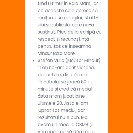
fiind ultimul în Baia Mare, iar
pe această cale doresc să
mulțumesc colegilor, staff-
ului și publicului care ne-a
susținut. Plec de la echipă cu
respect și recunoștință
pentru tot ce înseamnă
Minaur Baia Mare.”
Stefan Vujic (jucător Minaur):
“Toți ne-am dorit victoria,
dar asta e, din păcate.
Handbalul se joacă 60 de
minute și cred că meciul
ăsta n-am jucat bine
ultimele 20. Asta e, am
luptat tot meciul, dar
rezultatul nu e bun. Mai
avem un meci la CSMB și
vom încerca să dăm ce e