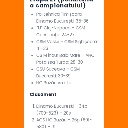
a campionatului)
Politehnica Timișoara –
Dinamo București: 35-36
“U” Cluj-Napoca – CSM
Constanța: 24-27
CSM Vaslui – CSM Sighișoara:
41-33
CS M inaur Baia Mare – AHC
Potaissa Turda: 28-30
CSU Suceava – CSM
București: 30-39
HC Buzău va sta
Clasament
Dinamo București – 34p
(700-523) – 20s
ACS HC Buzău – 26p (601-
580) – 19