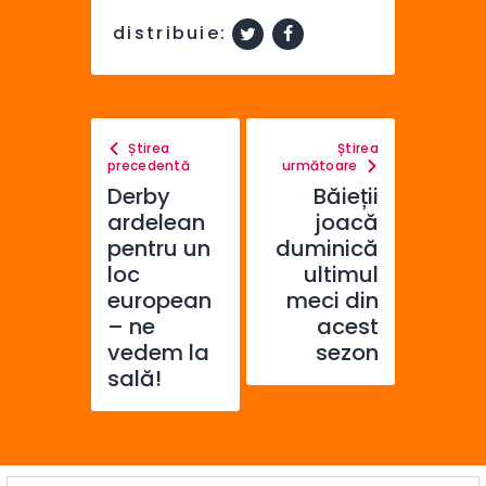
distribuie:
Știrea
Știrea
precedentă
următoare
Derby
Băieții
ardelean
joacă
pentru un
duminică
loc
ultimul
european
meci din
– ne
acest
vedem la
sezon
sală!