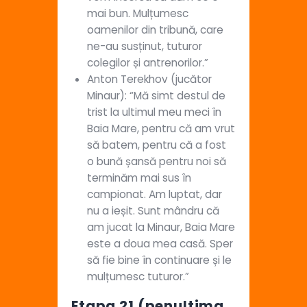
mai bun. Mulțumesc
oamenilor din tribună, care
ne-au susținut, tuturor
colegilor și antrenorilor.”
Anton Terekhov (jucător
Minaur): “Mă simt destul de
trist la ultimul meu meci în
Baia Mare, pentru că am vrut
să batem, pentru că a fost
o bună șansă pentru noi să
terminăm mai sus în
campionat. Am luptat, dar
nu a ieșit. Sunt mândru că
am jucat la Minaur, Baia Mare
este a doua mea casă. Sper
să fie bine în continuare și le
mulțumesc tuturor.”
Etapa 21 (penultima