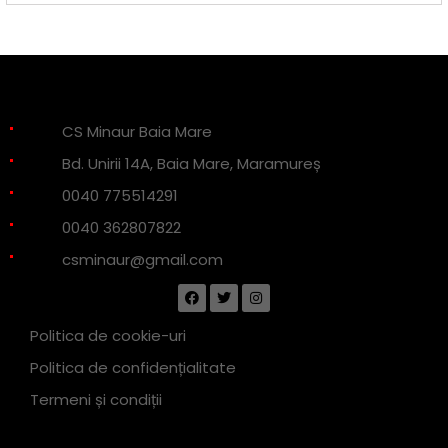
CS Minaur Baia Mare
Bd. Unirii 14A, Baia Mare, Maramureș
0040 775514291
0040 362807822
csminaur@gmail.com
Politica de cookie-uri
Politica de confidențialitate
Termeni și condiții