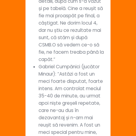
detalii, după cum s-a văzut
și pe tabelă. Cine a reușit să
fie mai proaspăt pe final, a
câștigat. Ne dorim locul 4,
dar nu știu ce rezultate mai
sunt, că stăm și după
CSMB.O să vedem ce-o să
fie, ne facem treaba până la
capăt.”
Gabriel Cumpănici (jucător
Minaur): “Astăzi a fost un
meci foarte disputat, foarte
intens. Am controlat meciul
35-40 de minute, au urmat
apoi niște greșeli repetate,
care ne-au dus în
dezavantaj și n-am mai
reușit să revenim. A fost un
meci special pentru mine,