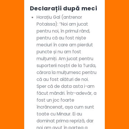
Declarații după meci
Horațiu Gal (antrenor
Potaissa): “Noi am jucat
pentru noi, în primul rând,
pentru că au fost niște
meciuri în care am pierdut
puncte și nu am fost
mulțumiți. Am jucat pentru
suporterii noștri de la Turda,
cărora la mulțumesc pentru
că au fost alături de noi.
Sper că de data asta i-am
făcut mândri. Într-adevăr, a
fost un joc foarte
încrâncenat, așa cum sunt
toate cu Minaur. Ei au
dominat prima repriză, dar
noi am avut în partea a