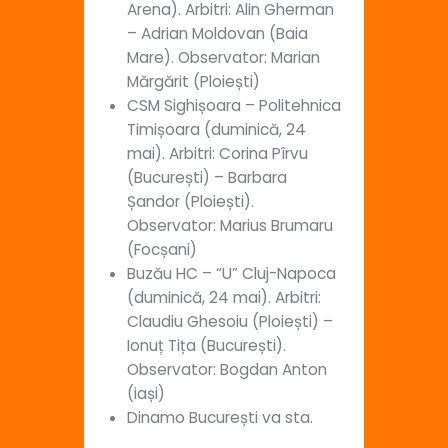
Arena). Arbitri: Alin Gherman
– Adrian Moldovan (Baia
Mare). Observator: Marian
Mărgărit (Ploiești)
CSM Sighișoara – Politehnica
Timișoara (duminică, 24
mai). Arbitri: Corina Pîrvu
(București) – Barbara
Șandor (Ploiești).
Observator: Marius Brumaru
(Focșani)
Buzău HC – “U” Cluj-Napoca
(duminică, 24 mai). Arbitri:
Claudiu Ghesoiu (Ploiești) –
Ionuț Tița (București).
Observator: Bogdan Anton
(iași)
Dinamo București va sta.