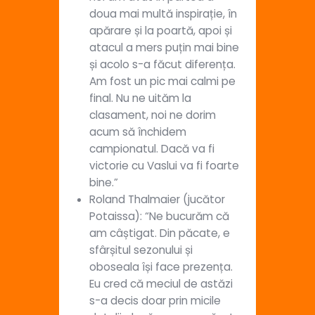
doua mai multă inspirație, în
apărare și la poartă, apoi și
atacul a mers puțin mai bine
și acolo s-a făcut diferența.
Am fost un pic mai calmi pe
final. Nu ne uităm la
clasament, noi ne dorim
acum să închidem
campionatul. Dacă va fi
victorie cu Vaslui va fi foarte
bine.”
Roland Thalmaier (jucător
Potaissa): “Ne bucurăm că
am câștigat. Din păcate, e
sfârșitul sezonului și
oboseala își face prezența.
Eu cred că meciul de astăzi
s-a decis doar prin micile