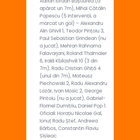
Adrian Iordan Baștiurea (a
apărat un 7m), Mihai Cătălin
Popescu (5 intervenții, a
marcat un gol) – Alexandru
Alin Ghivil 1, Teodor Pințoiu 3,
Paul Sebastian Grindean (nu
a jucat), Mehran Rahnama
Falavarjani, Roland Thalmaier
6, Irakli Kbilashvili 10 (3 din
7m), Radu Cristian Ghiță 4
(unul din 7m), Mateusz
Piechowski 2, Radu Alexandru
Lazăr, Ivan Mosic 2, George
Pintoiu (nu a jucat), Gabriel-
Florinel Dumitriu, Daniel Pop 1.
Oficiali: Horațiu Nicolae Gal,
Ionuț Radu Ștef, Andreea
Bărbos, Constantin Flaviu
Sîsîeac