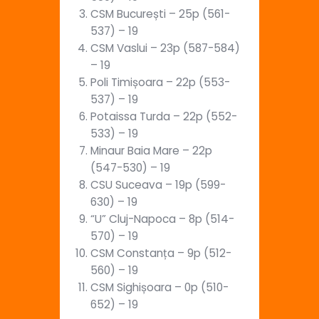
CSM București – 25p (561-
537) – 19
CSM Vaslui – 23p (587-584)
– 19
Poli Timișoara – 22p (553-
537) – 19
Potaissa Turda – 22p (552-
533) – 19
Minaur Baia Mare – 22p
(547-530) – 19
CSU Suceava – 19p (599-
630) – 19
“U” Cluj-Napoca – 8p (514-
570) – 19
CSM Constanța – 9p (512-
560) – 19
CSM Sighișoara – 0p (510-
652) – 19