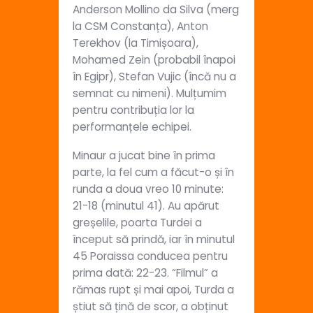
Anderson Mollino da Silva (merg
la CSM Constanța), Anton
Terekhov (la Timișoara),
Mohamed Zein (probabil înapoi
în Egipr), Stefan Vujic (încă nu a
semnat cu nimeni). Mulțumim
pentru contribuția lor la
performanțele echipei.
Minaur a jucat bine în prima
parte, la fel cum a făcut-o și în
runda a doua vreo 10 minute:
21-18 (minutul 41). Au apărut
greșelile, poarta Turdei a
început să prindă, iar în minutul
45 Poraissa conducea pentru
prima dată: 22-23. “Filmul” a
rămas rupt și mai apoi, Turda a
știut să țină de scor, a obținut