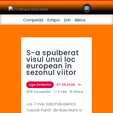
Competiții
Echipa
Știri
Bilete
Club
Handbal feminin
S-a spulberat
Fotbal
visul unui loc
european în
sezonul viitor
Liga Zimbrilor
07.05.2026
408
Vizualizări
0
Like
Share
Joi, 7 mai, Sala Polivalentă
“Lascăr Pană” din Baia Mare a