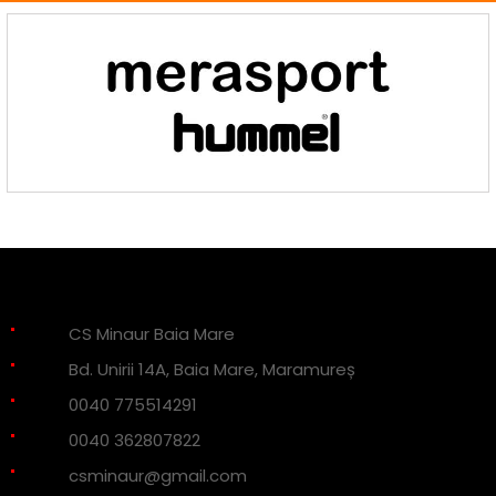
CS Minaur Baia Mare
Bd. Unirii 14A, Baia Mare, Maramureș
0040 775514291
0040 362807822
csminaur@gmail.com