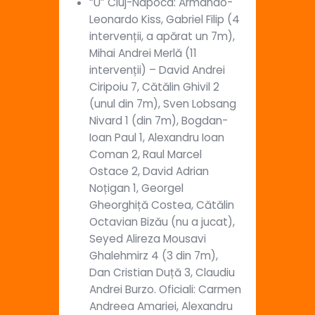
“U” Cluj-Napoca: Armando-
Leonardo Kiss, Gabriel Filip (4
intervenții, a apărat un 7m),
Mihai Andrei Merlă (11
intervenții) – David Andrei
Ciripoiu 7, Cătălin Ghivil 2
(unul din 7m), Sven Lobsang
Nivard 1 (din 7m), Bogdan-
Ioan Paul 1, Alexandru Ioan
Coman 2, Raul Marcel
Ostace 2, David Adrian
Noțigan 1, Georgel
Gheorghiță Costea, Cătălin
Octavian Bizău (nu a jucat),
Seyed Alireza Mousavi
Ghalehmirz 4 (3 din 7m),
Dan Cristian Duță 3, Claudiu
Andrei Burzo. Oficiali: Carmen
Andreea Amariei, Alexandru