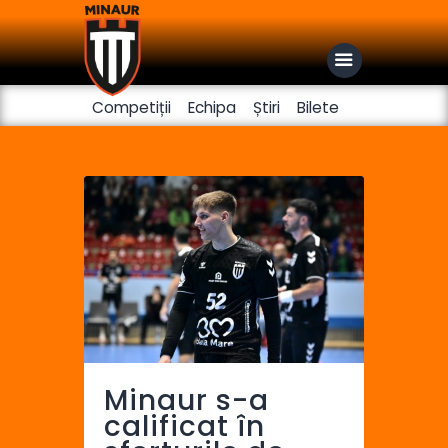
Competiții
Echipa
Știri
Bilete
Club
Handbal feminin
Fotbal
Minaur s-a
calificat în