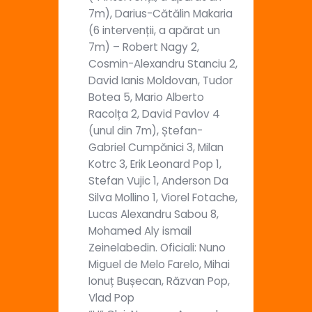
7m), Darius-Cătălin Makaria
(6 intervenții, a apărat un
7m) – Robert Nagy 2,
Cosmin-Alexandru Stanciu 2,
David Ianis Moldovan, Tudor
Botea 5, Mario Alberto
Racolța 2, David Pavlov 4
(unul din 7m), Ștefan-
Gabriel Cumpănici 3, Milan
Kotrc 3, Erik Leonard Pop 1,
Stefan Vujic 1, Anderson Da
Silva Mollino 1, Viorel Fotache,
Lucas Alexandru Sabou 8,
Mohamed Aly ismail
Zeinelabedin. Oficiali: Nuno
Miguel de Melo Farelo, Mihai
Ionuț Bușecan, Răzvan Pop,
Vlad Pop