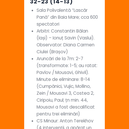
32-23 (14-13)
Sala Polivalentă “Lascăr
Pană” din Baia Mare; cca 600
spectatori
Arbitri: Constantin Bălan
(Iași) – Ionuț Savin (Vaslui).
Observator: Diana Carmen
Ciulei (Brașov)
Aruncări de la 7m: 2-7
(transformate: 1-5; au ratat:
Pavlov / Mousavi, Ghivil).
Minute de eliminare: 8-14
(Cumpănici, Vujic, Mollino,
Zein / Mousavi 3, Costea 2,
Ciripoiu, Paul; țn min. 44,
Mousavi a fost descalificat
pentru trei eliminări)
CS Minaur: Anton Terekhov
(4 intervenții, a apărat un