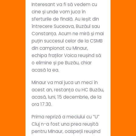
Interesant va fi să vedem cu
cine și unde vom juca în
sferturile de finală. Au ieșit din
întrecere Suceava, Buzăul sau
Constanța. Acum ne miră și mai
puțin succesul celor de la CSMB
din campionat cu Minaur,
echipa fraților Voica reușind să
o elimine și pe Buzău, chiar
acasă la ea.
Minaur va mai juca un meci în
acest an, restanța cu HC Buzău,
acasă, luni, 15 decembrie, de la
ora 17.30.
Prima repriză a meciului cu “U”
Cluj n-a fost una prea reușită
pentru Minaur, oaspeții reușind