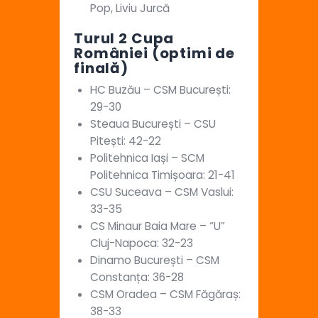
Pop, Liviu Jurcă
Turul 2 Cupa
României (optimi de
finală)
HC Buzău – CSM București:
29-30
Steaua București – CSU
Pitești: 42-22
Politehnica Iași – SCM
Politehnica Timișoara: 21-41
CSU Suceava – CSM Vaslui:
33-35
CS Minaur Baia Mare – “U”
Cluj-Napoca: 32-23
Dinamo București – CSM
Constanța: 36-28
CSM Oradea – CSM Făgăraș:
38-33