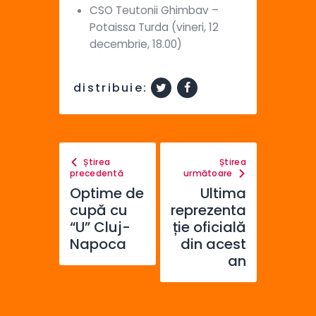
CSO Teutonii Ghimbav –
Potaissa Turda (vineri, 12
decembrie, 18.00)
distribuie:
Știrea
Știrea
precedentă
următoare
Optime de
Ultima
cupă cu
reprezenta
“U” Cluj-
ție oficială
Napoca
din acest
an