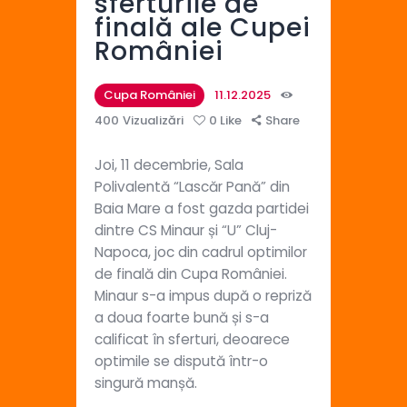
sferturile de
finală ale Cupei
României
Cupa României
11.12.2025
400
Vizualizări
0
Like
Share
Joi, 11 decembrie, Sala
Polivalentă “Lascăr Pană” din
Baia Mare a fost gazda partidei
dintre CS Minaur și “U” Cluj-
Napoca, joc din cadrul optimilor
de finală din Cupa României.
Minaur s-a impus după o repriză
a doua foarte bună și s-a
calificat în sferturi, deoarece
optimile se dispută într-o
singură manșă.