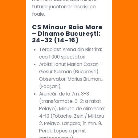
tuturor jucătorilor înscriși pe
foaie.
CS Minaur Baia Mare
– Dinamo București:
24-32 (14-16)
Teraplast Arena din Bistrița;
cca 1.000 spectatori
Arbitri: Ionuț Marian Cazan –
Gesur Suliman (București).
Observator: Marius Brumaru
(Focșani)
Aruncări de la 7m: 3-3
(transformate: 3-2; a ratat
Pelayo). Minute de eliminare:
4-10 (Fotache, Zein / Militaru
2, Pelayo, Langaro; în min. 9,
Perdo Lopes a primit