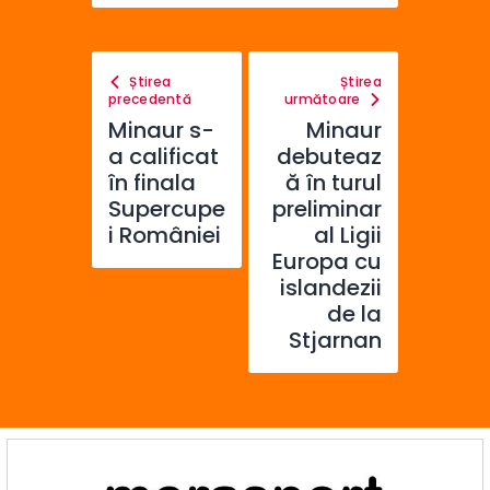
Știrea
Știrea
precedentă
următoare
Minaur s-
Minaur
a calificat
debuteaz
în finala
ă în turul
Supercupe
preliminar
i României
al Ligii
Europa cu
islandezii
de la
Stjarnan