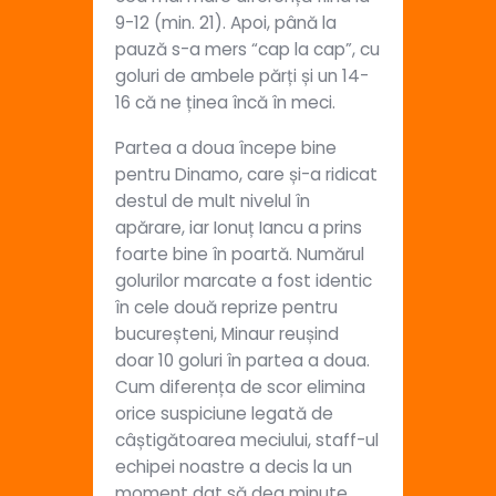
9-12 (min. 21). Apoi, până la
pauză s-a mers “cap la cap”, cu
goluri de ambele părți și un 14-
16 că ne ținea încă în meci.
Partea a doua începe bine
pentru Dinamo, care și-a ridicat
destul de mult nivelul în
apărare, iar Ionuț Iancu a prins
foarte bine în poartă. Numărul
golurilor marcate a fost identic
în cele două reprize pentru
bucureșteni, Minaur reușind
doar 10 goluri în partea a doua.
Cum diferența de scor elimina
orice suspiciune legată de
câștigătoarea meciului, staff-ul
echipei noastre a decis la un
moment dat să dea minute