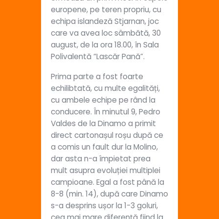
europene, pe teren propriu, cu
echipa islandeză Stjarnan, joc
care va avea loc sâmbătă, 30
august, de la ora 18.00, în Sala
Polivalentă “Lascăr Pană”.
Prima parte a fost foarte
echilibtată, cu multe egalități,
cu ambele echipe pe rând la
conducere. În minutul 9, Pedro
Valdes de la Dinamo a primit
direct cartonașul roșu după ce
a comis un fault dur la Molino,
dar asta n-a împietat prea
mult asupra evoluției multiplei
campioane. Egal a fost până la
8-8 (min. 14), după care Dinamo
s-a desprins ușor la 1-3 goluri,
cea mai mare diferență fiind la