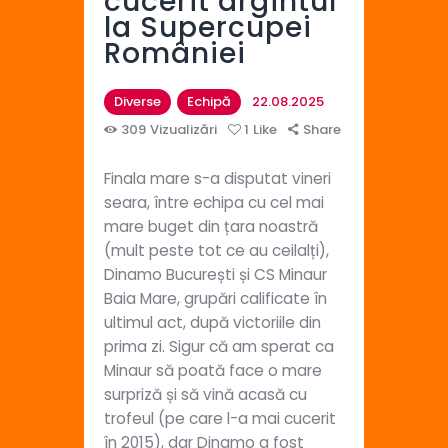
cucerit argintul
la Supercupei
României
Diverse
Echipă
22.08.2025
309
Vizualizări
1
Like
Share
Finala mare s-a disputat vineri
seara, între echipa cu cel mai
mare buget din țara noastră
(mult peste tot ce au ceilalți),
Dinamo București și CS Minaur
Baia Mare, grupări calificate în
ultimul act, după victoriile din
prima zi. Sigur că am sperat ca
Minaur să poată face o mare
surpriză și să vină acasă cu
trofeul (pe care l-a mai cucerit
în 2015), dar Dinamo a fost