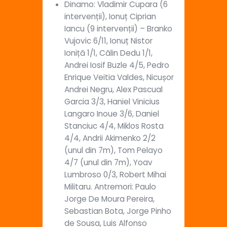
Dinamo: Vladimir Cupara (6
intervenții), Ionuț Ciprian
Iancu (9 intervenții) – Branko
Vujovic 6/11, Ionuț Nistor
Ioniță 1/1, Călin Dedu 1/1,
Andrei Iosif Buzle 4/5, Pedro
Enrique Veitia Valdes, Nicușor
Andrei Negru, Alex Pascual
Garcia 3/3, Haniel Vinicius
Langaro Inoue 3/6, Daniel
Stanciuc 4/4, Miklos Rosta
4/4, Andrii Akimenko 2/2
(unul din 7m), Tom Pelayo
4/7 (unul din 7m), Yoav
Lumbroso 0/3, Robert Mihai
Militaru. Antremori: Paulo
Jorge De Moura Pereira,
Sebastian Bota, Jorge Pinho
de Sousa, Luis Alfonso