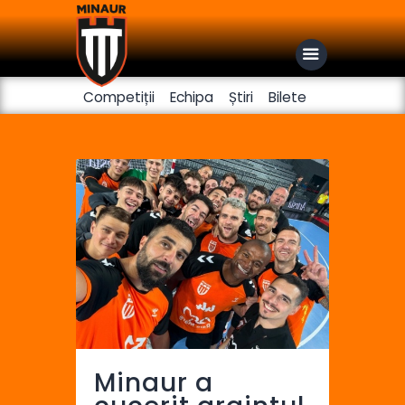
Competiții
Echipa
Știri
Bilete
Club
Handbal feminin
Fotbal
Minaur a