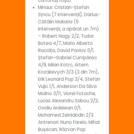
cartonaș roșu)
Minaur: Cristian-Ștefan
Sțncu (7 intervenții), Darius-
Cătălin Makaria (5
intervenții, a apărat un 7m)
– Robert Nagy 2/2, Tudor
Botea 4/7, Mario Alberto
Racolța, David Pavlov 0/1,
Ștefan-Gabriel Cumpănici
4/9, Milan Kotrc, Artem
Kozakevych 3/3 (3 din 7m),
Erik Leonard Pop 3/4, Stefan
Vujic 1/1, Anderson Da Silva
Molino 3/11, Viorel Fotache,
Lucas Alexandru Sabou 2/2,
Ovidiu Ardelean 0/1,
Mohamed Zeinlabdin 2/3.
Antrenori: Nuno Farelo, Mihai
Bușecan, Răzvan Pop