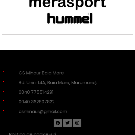
CS Minaur Baia Mare
Bd. Unirii 14A, Baia Mare, Maramureș
0040 775514291
0040 362807822
csminaur@gmail.com
Politica de cookie-uri