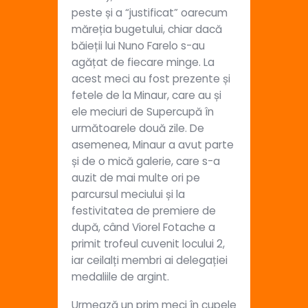
peste și a “justificat” oarecum
măreția bugetului, chiar dacă
băieții lui Nuno Farelo s-au
agățat de fiecare minge. La
acest meci au fost prezente și
fetele de la Minaur, care au și
ele meciuri de Supercupă în
următoarele două zile. De
asemenea, Minaur a avut parte
și de o mică galerie, care s-a
auzit de mai multe ori pe
parcursul meciului și la
festivitatea de premiere de
după, când Viorel Fotache a
primit trofeul cuvenit locului 2,
iar ceilalți membri ai delegației
medaliile de argint.
Urmează un prim meci în cupele