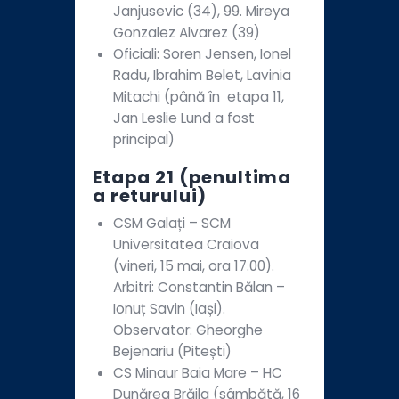
Janjusevic (34), 99. Mireya
Gonzalez Alvarez (39)
Oficiali: Soren Jensen, Ionel
Radu, Ibrahim Belet, Lavinia
Mitachi (până în etapa 11,
Jan Leslie Lund a fost
principal)
Etapa 21 (penultima
a returului)
CSM Galați – SCM
Universitatea Craiova
(vineri, 15 mai, ora 17.00).
Arbitri: Constantin Bălan –
Ionuț Savin (Iași).
Observator: Gheorghe
Bejenariu (Pitești)
CS Minaur Baia Mare – HC
Dunărea Brăila (sâmbătă, 16