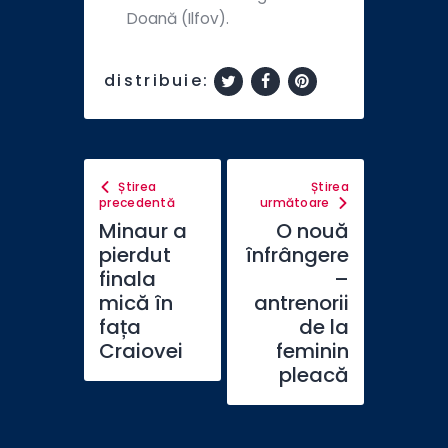
Doană (Ilfov).
distribuie:
Știrea
Știrea
precedentă
următoare
Minaur a
O nouă
pierdut
înfrângere
finala
–
mică în
antrenorii
fața
de la
Craiovei
feminin
pleacă