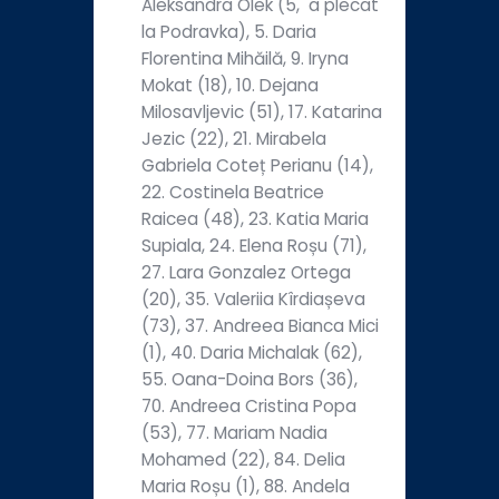
Aleksandra Olek (5, a plecat
la Podravka), 5. Daria
Florentina Mihăilă, 9. Iryna
Mokat (18), 10. Dejana
Milosavljevic (51), 17. Katarina
Jezic (22), 21. Mirabela
Gabriela Coteț Perianu (14),
22. Costinela Beatrice
Raicea (48), 23. Katia Maria
Supiala, 24. Elena Roșu (71),
27. Lara Gonzalez Ortega
(20), 35. Valeriia Kîrdiașeva
(73), 37. Andreea Bianca Mici
(1), 40. Daria Michalak (62),
55. Oana-Doina Bors (36),
70. Andreea Cristina Popa
(53), 77. Mariam Nadia
Mohamed (22), 84. Delia
Maria Roșu (1), 88. Andela