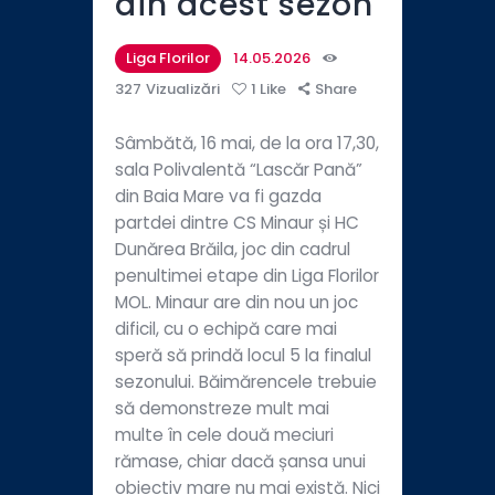
din acest sezon
Liga Florilor
14.05.2026
327
Vizualizări
1
Like
Share
Sâmbătă, 16 mai, de la ora 17,30,
sala Polivalentă “Lascăr Pană”
din Baia Mare va fi gazda
partdei dintre CS Minaur și HC
Dunărea Brăila, joc din cadrul
penultimei etape din Liga Florilor
MOL. Minaur are din nou un joc
dificil, cu o echipă care mai
speră să prindă locul 5 la finalul
sezonului. Băimărencele trebuie
să demonstreze mult mai
multe în cele două meciuri
rămase, chiar dacă șansa unui
obiectiv mare nu mai există. Nici