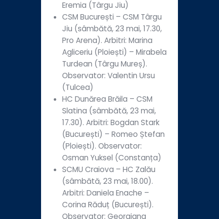
Eremia (Târgu Jiu)
CSM București – CSM Târgu
Jiu (sâmbătă, 23 mai, 17.30,
Pro Arena). Arbitri: Marina
Agliceriu (Ploiești) – Mirabela
Turdean (Târgu Mureș).
Observator: Valentin Ursu
(Tulcea)
HC Dunărea Brăila – CSM
Slatina (sâmbătă, 23 mai,
17.30). Arbitri: Bogdan Stark
(București) – Romeo Ștefan
(Ploiești). Observator:
Osman Yuksel (Constanța)
SCMU Craiova – HC Zalău
(sâmbătă, 23 mai, 18.00).
Arbitri: Daniela Enache –
Corina Răduț (București).
Observator: Georgiana