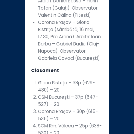
Arbitri: Daniel Basso – Florin
Tofan (Galați). Observator:
Valentin Călina (Pitești)
Corona Brașov – Gloria
Bistrița (sâmbătă, 16 mai,
17.30, Pro Arena). Arbitri: Ioan
Barbu – Gabriel Badiu (Cluj-
Napoca). Observator:
Gabriela Covaci (București)
Clasament
Gloria Bistrița – 38p (629-
480) – 20
CSM București – 37p (647-
527) – 20
Corona Brașov – 30p (615-
535) – 20
SCM Rm. Vâlcea – 25p (638-
530) – 20