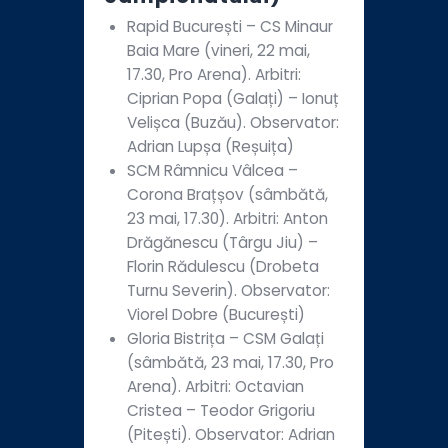
Rapid București – CS Minaur
Baia Mare (vineri, 22 mai,
17.30, Pro Arena). Arbitri:
Ciprian Popa (Galați) – Ionuț
Velișca (Buzău). Observator:
Adrian Lupșa (Reșuița)
SCM Râmnicu Vâlcea –
Corona Brațșov (sâmbătă,
23 mai, 17.30). Arbitri: Anton
Drăgănescu (Târgu Jiu) –
Florin Rădulescu (Drobeta
Turnu Severin). Observator:
Viorel Dobre (București)
Gloria Bistrița – CSM Galați
(sâmbătă, 23 mai, 17.30, Pro
Arena). Arbitri: Octavian
Cristea – Teodor Grigoriu
(Pitești). Observator: Adrian