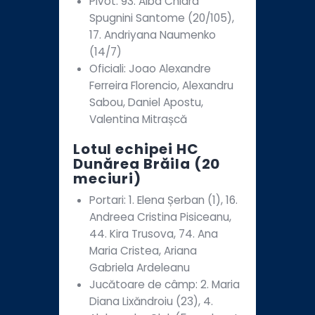
Pivot: 93. Alba Chiara
Spugnini Santome (20/105),
17. Andriyana Naumenko
(14/7)
Oficiali: Joao Alexandre
Ferreira Florencio, Alexandru
Sabou, Daniel Apostu,
Valentina Mitrașcă
Lotul echipei HC
Dunărea Brăila (20
meciuri)
Portari: 1. Elena Șerban (1), 16.
Andreea Cristina Pisiceanu,
44. Kira Trusova, 74. Ana
Maria Cristea, Ariana
Gabriela Ardeleanu
Jucătoare de câmp: 2. Maria
Diana Lixăndroiu (23), 4.