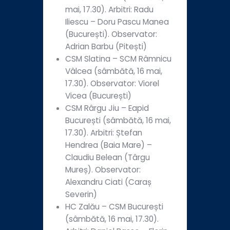
mai, 17.30). Arbitri: Radu
Iliescu – Doru Pascu Manea
(București). Observator:
Adrian Barbu (Pitești)
CSM Slatina – SCM Râmnicu
Vâlcea (sâmbătă, 16 mai,
17.30). Observator: Viorel
Vicea (București)
CSM Rârgu Jiu – Eapid
București (sâmbătă, 16 mai,
17.30). Arbitri: Ștefan
Hendrea (Baia Mare) –
Claudiu Belean (Târgu
Mureș). Observator:
Alexandru Ciati (Caraș
Severin)
HC Zalău – CSM București
(sâmbătă, 16 mai, 17.30).