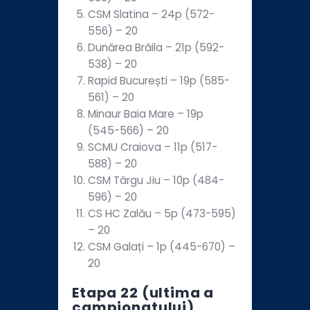
CSM Slatina – 24p (572-
556) – 20
Dunărea Brăila – 21p (592-
538) – 20
Rapid București – 19p (585-
561) – 20
Minaur Baia Mare – 19p
(545-566) – 20
SCMU Craiova – 11p (517-
588) – 20
CSM Târgu Jiu – 10p (484-
596) – 20
CS HC Zalău – 5p (473-595)
– 20
CSM Galați – 1p (445-670) –
20
Etapa 22 (ultima a
campionatului)