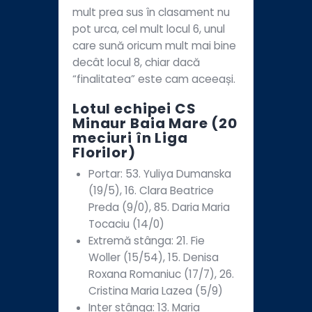
mult prea sus în clasament nu
pot urca, cel mult locul 6, unul
care sună oricum mult mai bine
decât locul 8, chiar dacă
“finalitatea” este cam aceeași.
Lotul echipei CS
Minaur Baia Mare (20
meciuri în Liga
Florilor)
Portar: 53. Yuliya Dumanska
(19/5), 16. Clara Beatrice
Preda (9/0), 85. Daria Maria
Tocaciu (14/0)
Extremă stânga: 21. Fie
Woller (15/54), 15. Denisa
Roxana Romaniuc (17/7), 26.
Cristina Maria Lazea (5/9)
Inter stânga: 13. Maria