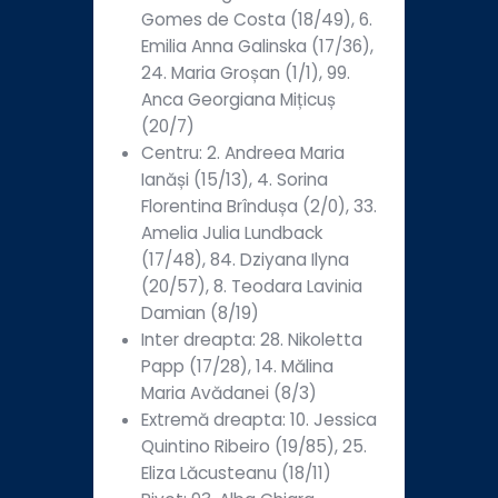
Gomes de Costa (18/49), 6.
Emilia Anna Galinska (17/36),
24. Maria Groșan (1/1), 99.
Anca Georgiana Mițicuș
(20/7)
Centru: 2. Andreea Maria
Ianăși (15/13), 4. Sorina
Florentina Brîndușa (2/0), 33.
Amelia Julia Lundback
(17/48), 84. Dziyana Ilyna
(20/57), 8. Teodara Lavinia
Damian (8/19)
Inter dreapta: 28. Nikoletta
Papp (17/28), 14. Mălina
Maria Avădanei (8/3)
Extremă dreapta: 10. Jessica
Quintino Ribeiro (19/85), 25.
Eliza Lăcusteanu (18/11)