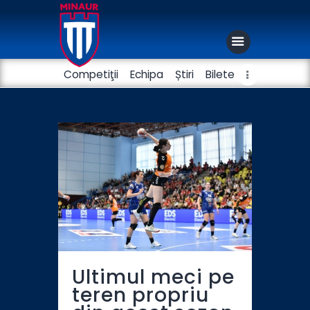
Competiţii
Echipa
Știri
Bilete
Club
Handbal masculin
Fotbal
Ultimul meci pe
teren propriu