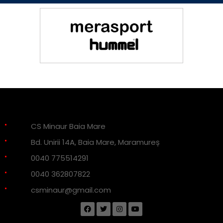
CS Minaur Baia Mare
Bd. Unirii 14A, Baia Mare, Maramureș
0040 775514291
0040 362807822
csminaur@gmail.com