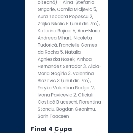
olteană) – Alina-Ștefania
Grigorie, Camila Micijevic 5,
Aura Teodora Popescu 2,
Zeljka Nikolic 8 (unul din 7m),
Katarina Bojicic 5, Ana-Maria
Andreea Mihart, Nicoleta
Tudorică, Francielle Gomes
da Rocha 5, Natalia
Agnieszka Nosek, Ainhoa
Hernandez Serrador 3, Alicia-
Maria Gogîrlă 3, Valentina
Blazevic 3 (unul din 7m),
Enryka Valentina Bodijar 2,
Ivona Pavicevic 2. Oficiali:
Costică B uceschi, Florentina
Stanciu, Bogdan Geanimu,
Sorin Toacsen
Final 4 Cupa