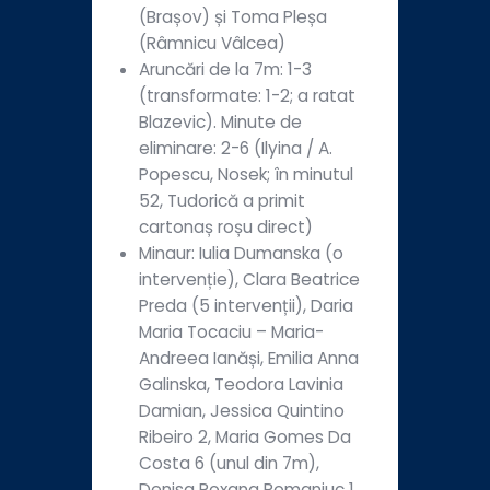
(Brașov) și Toma Pleșa
(Râmnicu Vâlcea)
Aruncări de la 7m: 1-3
(transformate: 1-2; a ratat
Blazevic). Minute de
eliminare: 2-6 (Ilyina / A.
Popescu, Nosek; în minutul
52, Tudorică a primit
cartonaș roșu direct)
Minaur: Iulia Dumanska (o
intervenție), Clara Beatrice
Preda (5 intervenții), Daria
Maria Tocaciu – Maria-
Andreea Ianăși, Emilia Anna
Galinska, Teodora Lavinia
Damian, Jessica Quintino
Ribeiro 2, Maria Gomes Da
Costa 6 (unul din 7m),
Denisa Roxana Romaniuc 1,