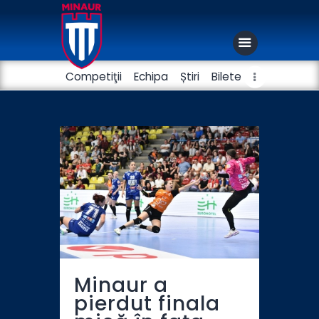
Competiţii
Echipa
Știri
Bilete
Club
Handbal masculin
Fotbal
Minaur a
pierdut finala