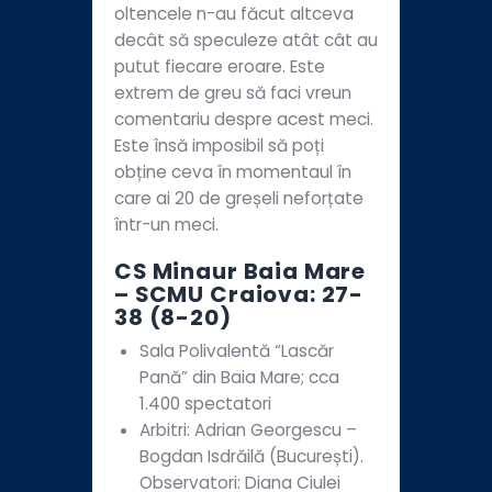
oltencele n-au făcut altceva
decât să speculeze atât cât au
putut fiecare eroare. Este
extrem de greu să faci vreun
comentariu despre acest meci.
Este însă imposibil să poți
obține ceva în momentaul în
care ai 20 de greșeli neforțate
într-un meci.
CS Minaur Baia Mare
– SCMU Craiova: 27-
38 (8-20)
Sala Polivalentă “Lascăr
Pană” din Baia Mare; cca
1.400 spectatori
Arbitri: Adrian Georgescu –
Bogdan Isdrăilă (București).
Observatori: Diana Ciulei