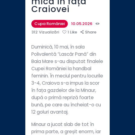
mică în fața
Craiovei
Cupa României
10.05.2026
312
Vizualizări
1
Like
Share
Duminică, 10 mai, în sala
Polivalentă “Lascăr Pană” din
Baia Mare s-au disputat finalele
Cupei României la handbal
feminin. În meciul pentru locurile
3-4, Craiova s-a impus la scor
în fața gazdelor de la Minaur,
după o primă repriză foarte
bună, pe care au încheiat-o cu
12 goluri avantaj.
Minaur a jucat slab de tot în
prima parte, a greșit enorm, iar