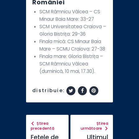
României
SCM Râmnicu Vâlcea – CS
Minaur Baia Mare: 33-27
SCM Universitatea Craiova –
Gloria Bistrița: 29-36
Finala mică: CS Minaur Baia
Mare – SCMU Craiova: 27-38
Finala mare: Gloria Bistrița –
SCM Râmnicu Vâlcea
(duminică, 10 mai, 17.30).
distribuie:
Știrea
Știrea
precedentă
următoare
Fetele de
Ultimul