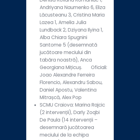
Andriyana Naumenko 6, Eliza
Lăcusteanu 3, Cristina Maria
Lazea 1, Amelia Julia
Lundback 2, Dziyana Ilyina 1,
Alba Chiara Spugnini
Santome 5 (desemnată
jucătoare meciului din
tabăra noastră), Anca
Georgiana Mițicuș. Oficiali:
Joao Alexandre Ferreira
Florencio, Alexandru Sabou,
Daniel Apostu, Valentina
Mitrașcă, Alex Pop
SCMU Craiova: Marina Rajcic
(2 intervenții), Darly Zoqbi
De Paula (14 intervenții –
desemnară jucătoarea
meciului de la echipa