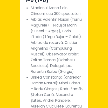
1-0 (1-0)
Stadionul Arena 1 din
Clinceni; cca 300 spectatori
Arbitri: Valentin Naidin (Turnu
Măgurele) – Nicușor Marin
(Suseni – Argeș), Florin
Iftode (Târgu Bujor – Galați).
Arbitru de rezervă: Cristian
Anghelina (Câmpulung
Muscel). Observator arbitri:
Zoltan Tamas (Odorheiu
Secuiesc). Delegat joc:
Florentin Barbu (Giurgiu).
Unirea Constanța (antrenor
Dacian Nastai): Mihai Udrea
– Radu Cireșoiu, Radu Zamfir,
Ștefan Cană, Alexandru
Șuteu, Andrei Pandele,
Aurelian Ciuciulete, Laurențiu