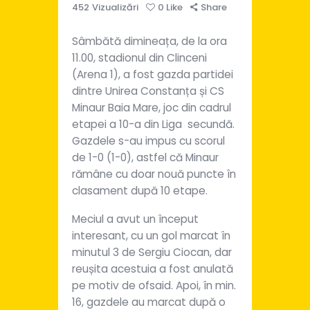
452
Vizualizări
0
Like
Share
Sâmbătă dimineața, de la ora
11.00, stadionul din Clinceni
(Arena 1), a fost gazda partidei
dintre Unirea Constanța și CS
Minaur Baia Mare, joc din cadrul
etapei a 10-a din Liga secundă.
Gazdele s-au impus cu scorul
de 1-0 (1-0), astfel că Minaur
rămâne cu doar nouă puncte în
clasament după 10 etape.
Meciul a avut un început
interesant, cu un gol marcat în
minutul 3 de Sergiu Ciocan, dar
reușita acestuia a fost anulată
pe motiv de ofsaid. Apoi, în min.
16, gazdele au marcat după o