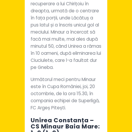
recuperare a lui Chirițoiu în
dreapta, urmată de o centrare
în fața porții, unde Lăcătuș a
pus latul și a înscris unicul gol al
meciului. Minaur a încercat să
facă mai multe, mai ales după
minutul 50, când Unirea a rămas
în 10 oameni, după eliminarea lui
Ciuciulete, care l-a faultat dur
pe Gneba.
Următorul meci pentru Minaur
este în Cupa României, joi, 20
octombrie, de la ora 15.30, în
compania echipei de Superligă,
FC Argeș Pitești.
Unirea Constanța –
CS Minaur Baia Mare: