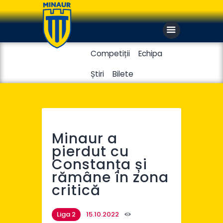
Competiții
Echipa
Știri
Bilete
Club
Handbal masculin
Handbal feminin
Minaur a
pierdut cu
Constanța și
rămâne în zona
critică
Liga 2
15.10.2022