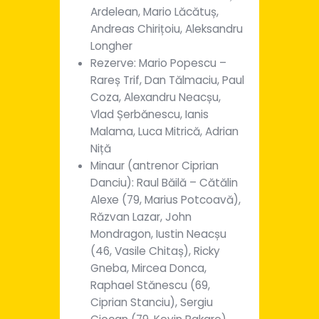
Ardelean, Mario Lăcătuș,
Andreas Chirițoiu, Aleksandru
Longher
Rezerve: Mario Popescu –
Rareș Trif, Dan Tălmaciu, Paul
Coza, Alexandru Neacșu,
Vlad Șerbănescu, Ianis
Malama, Luca Mitrică, Adrian
Niță
Minaur (antrenor Ciprian
Danciu): Raul Băilă – Cătălin
Alexe (79, Marius Potcoavă),
Răzvan Lazar, John
Mondragon, Iustin Neacșu
(46, Vasile Chitaș), Ricky
Gneba, Mircea Donca,
Raphael Stănescu (69,
Ciprian Stanciu), Sergiu