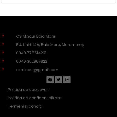
CS Minaur Baia Mare
Bd. Unirii 14A, Baia Mare, Maramureș
0040 775514291
0040 362807822
csminaur@gmail.com
Politica de cookie-uri
Politica de confidențialitate
Termeni și condiții