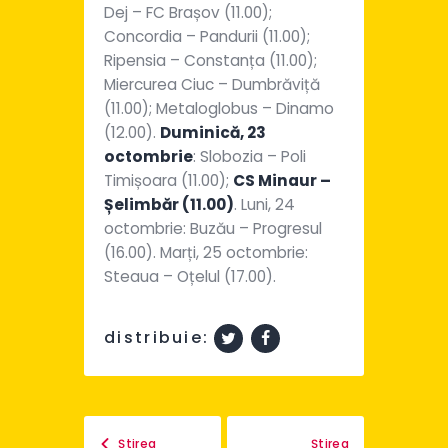
Dej – FC Brașov (11.00);
Concordia – Pandurii (11.00);
Ripensia – Constanța (11.00);
Miercurea Ciuc – Dumbrăviță
(11.00); Metaloglobus – Dinamo
(12.00).
Duminică, 23
octombrie
: Slobozia – Poli
Timișoara (11.00);
CS Minaur –
Șelimbăr (11.00)
. Luni, 24
octombrie: Buzău – Progresul
(16.00). Marți, 25 octombrie:
Steaua – Oțelul (17.00).
distribuie:
Știrea
Știrea