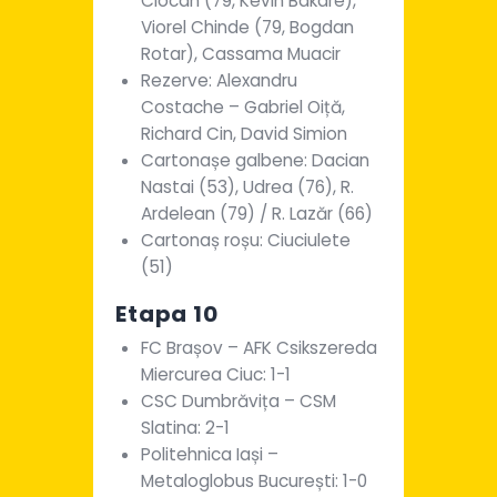
Ciocan (79, Kevin Bakare),
Viorel Chinde (79, Bogdan
Rotar), Cassama Muacir
Rezerve: Alexandru
Costache – Gabriel Oiță,
Richard Cin, David Simion
Cartonașe galbene: Dacian
Nastai (53), Udrea (76), R.
Ardelean (79) / R. Lazăr (66)
Cartonaș roșu: Ciuciulete
(51)
Etapa 10
FC Brașov – AFK Csikszereda
Miercurea Ciuc: 1-1
CSC Dumbrăvița – CSM
Slatina: 2-1
Politehnica Iași –
Metaloglobus București: 1-0