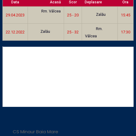
Data
Acasă
Scor
Deplasare
Ora
Rm. Vâlcea
Zalău
29.04.2023
25 - 20
15:45
Rm.
Zalău
22.12.2022
25 - 32
17:30
Vâlcea
CS Minaur Baia Mare