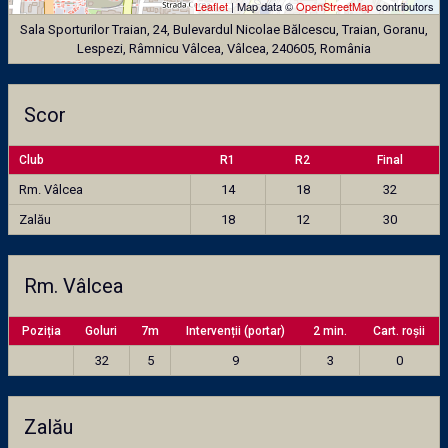
Leaflet
| Map data ©
OpenStreetMap
contributors
Sala Sporturilor Traian, 24, Bulevardul Nicolae Bălcescu, Traian, Goranu,
Lespezi, Râmnicu Vâlcea, Vâlcea, 240605, România
Scor
Club
R1
R2
Final
Rm. Vâlcea
14
18
32
Zalău
18
12
30
Rm. Vâlcea
Poziția
Goluri
7m
Intervenții (portar)
2 min.
Cart. roșii
32
5
9
3
0
Zalău