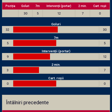
Poziția
Goluri
7m
Intervenții (portar)
2 min.
Cart. roșii
30
5
12
7
0
Goluri
32
30
7m
5
5
Intervenții (portar)
9
12
2 min.
3
7
Cart. roșii
0
0
Întâlniri precedente