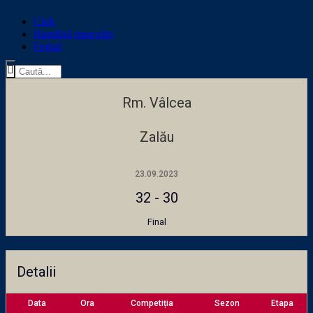
Club
Handbal masculin
Fotbal
Rm. Vâlcea
Zalău
23.09.2023
32
-
30
Final
Detalii
Data
Ora
Competiția
Sezon
Etapa