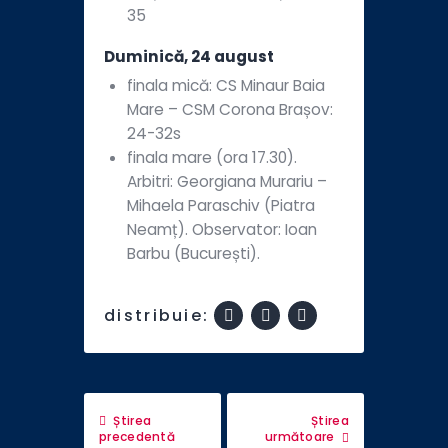
35
Duminică, 24 august
finala mică: CS Minaur Baia
Mare – CSM Corona Brașov:
24-32s
finala mare (ora 17.30).
Arbitri: Georgiana Murariu –
Mihaela Paraschiv (Piatra
Neamț). Observator: Ioan
Barbu (București).
distribuie:
Știrea
Știrea
precedentă
următoare