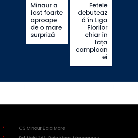
Minaur a
Fetele
fost foarte
debuteaz
aproape
ă în Liga
de o mare
Florilor
surpriză
chiar în
fața
campioan
ei
CS Minaur Baia Mare
Bd. Unirii 14A, Baia Mare, Maramureș