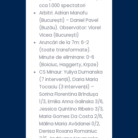
cca 1.000 spectatori
Arbitri: Adrian Manafu
(București) – Daniel Pavel
(Buzău). Observator: Viorel
Vicea (București)
Aruncări de la 7m: 6-2
(toate transformate).
Minute de eliminare: 0-6
(Boiciuc, Haggerty, Krpze)
CS Minaur: Yuliya Dumanska
(7 intervenții), Daria Maria
Tocaciu (3 intervenții) –
Sorina Florentina Brîndușa
1/3, Emilia Anna Galinska 3/6,
Jessica Quintino Ribeiro 3/3,
Maria Gomes Da Costa 2/6,
Mălina Maria Avădanei 0/2,
Denisa Roxana Romaniuc