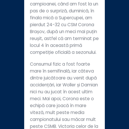
campioanei, când am fost la un
pas de o surpriză, duminică, în
finala mică a Supercupei, am
pierdut 24-32 cu CSM Corona
Brașov, după un meci mai puțin
reușit, astfel că am terminat pe
locul 4 în această primă
competiție oficială a sezonului.
Consumul fizic a fost foarte
mare în semifinală, iar câteva
dintre juicătoare au venit după
accidențări, iar Woller și Damian
nici nu au jucat în acest ultim
meci. Mai apoi, Corona este o
echipă care joacă în mare
viteză, mult peste media
campionatului sau măcar mult
peste CSMB. Victoria celor de la