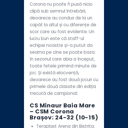
Corona nu poafe fi pusă nicio
clipă sub semnul întrebării,
deoarece au condus de la un
capăt la altul și cu diferențe de
scor care au fost evidente. Un
lucru bun este că staff-ul
echipei noastre și-a putut da
seama pe cine se poate baza
în sezonul care abia a început,
toate fetele primind minute de
joc. Și există elocvență,
deoarece au fost două jocuri cu
primele două clasate din ediția
trecută de campionat.
CS Minaur Baia Mare
– CSM Corona
Brașov: 24-32 (10-15)
Teraplast Arena din Bistrița;