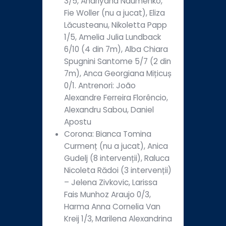
3/5, Andriyana Naumenko,
Fie Woller (nu a jucat), Eliza
Lăcusteanu, Nikoletta Papp
1/5, Amelia Julia Lundback
6/10 (4 din 7m), Alba Chiara
Spugnini Santome 5/7 (2 din
7m), Anca Georgiana Mițicuș
0/1. Antrenori: João
Alexandre Ferreira Florêncio,
Alexandru Sabou, Daniel
Apostu
Corona: Bianca Tomina
Curmenț (nu a jucat), Anica
Gudelj (8 intervenții), Raluca
Nicoleta Rădoi (3 intervenții)
– Jelena Zivkovic, Larissa
Fais Munhoz Araujo 0/3,
Harma Anna Cornelia Van
Kreij 1/3, Marilena Alexandrina