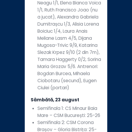
Neagu 1/1, Elena Bianca Voica
1/1, Ruth Francisco Joao (nu
a jucat), Alexandra Gabriela
Dumitrașcu 1/3, Alisia Lorena
Boiciuc 1/4, Laura Anais
Meliane Lasm 4/5, Dijana
Mugosa-Trivic 9/9, Katarina
Slezak Krpez 9/10 (2 din 7m),
Tamara Haggerty 0/2, Sorina
Maria Grozav 5/6. Antrenori:
Bogdan Burcea, Mihaela
Ciobotaru (secund), Eugen
Ciulei (portari)
Sâmbătă, 23 august
Semifinala 1: CS Minaur Baia
Mare – CSM București: 25-26
Semifinala 2: CSM Corona
Brașov – Gloria Bistrița: 25-